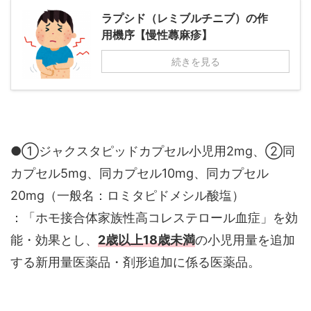
ラプシド（レミブルチニブ）の作
用機序【慢性蕁麻疹】
続きを見る
●①ジャクスタピッドカプセル小児用2mg、②同
カプセル5mg、同カプセル10mg、同カプセル
20mg（一般名：ロミタピドメシル酸塩）
：「ホモ接合体家族性高コレステロール血症」を効
能・効果とし、
2歳以上18歳未満
の小児用量を追加
する新用量医薬品・剤形追加に係る医薬品。