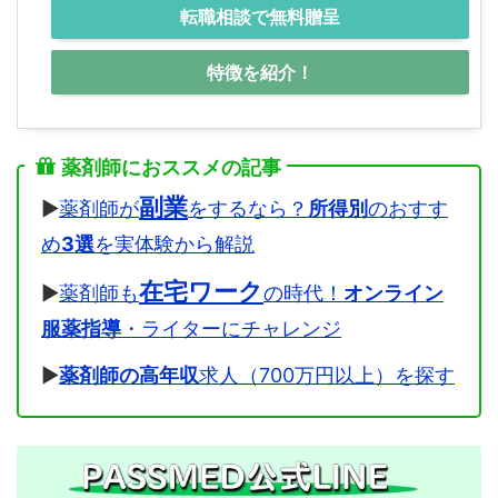
転職相談で無料贈呈
特徴を紹介！
薬剤師におススメの記事
副業
▶
薬剤師が
をするなら？
所得別
のおすす
め
3選
を実体験から解説
在宅ワーク
▶
薬剤師も
の時代！
オンライン
服薬指導
・ライターにチャレンジ
▶
薬剤師の高年収
求人（700万円以上）を探す