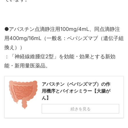
●アバスチン点滴静注用100mg/4mL、同点滴静注
用400mg/16mL（一般名：ベバシズマブ（遺伝子組
換え））
：「神経線維腫症2型」を効能・効果とする新効
能・新用量医薬品。
アバスチン（ベバシズマブ）の作
用機序とバイオシミラー【大腸が
ん】
続きを見る