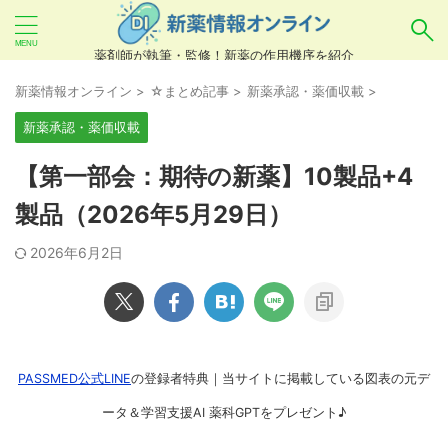
薬剤師が執筆・監修！新薬の作用機序を紹介
気になるお薬を検索！
新薬情報オンライン
>
☆まとめ記事
>
新薬承認・薬価収載
>
新薬承認・薬価収載
あいまい検索（例：ひらがな、誤字）には対応し
【第一部会：期待の新薬】10製品+4
ていませんので、製品名・一般名・キーワードな
製品（2026年5月29日）
どを
カタカナ
でご入力ください。
2026年6月2日
良い例：テセントリク
悪い例：てせんとりく テセンタリク
PASSMED公式LINE
の登録者特典｜当サイトに掲載している図表の元デ
ータ＆学習支援AI 薬科GPTをプレゼント♪