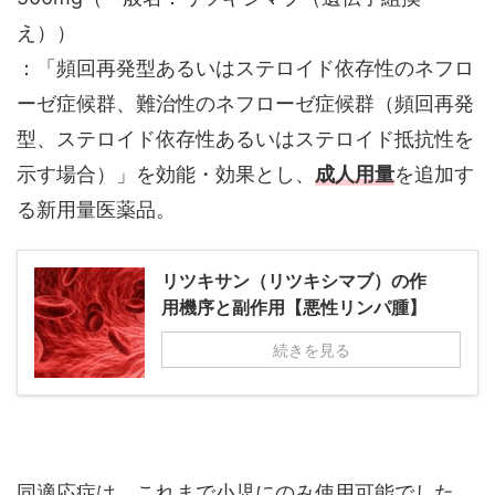
え））
：「頻回再発型あるいはステロイド依存性のネフロ
ーゼ症候群、難治性のネフローゼ症候群（頻回再発
型、ステロイド依存性あるいはステロイド抵抗性を
示す場合）」を効能・効果とし、
成人用量
を追加す
る新用量医薬品。
リツキサン（リツキシマブ）の作
用機序と副作用【悪性リンパ腫】
続きを見る
同適応症は、これまで小児にのみ使用可能でした