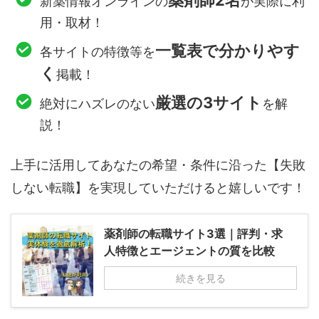
薬剤師2名
新薬情報オンラインの
が実際に利
用・取材！
一覧表で分かりやす
各サイトの特徴等を
く
掲載！
厳選の3サイト
絶対にハズレのない
を解
説！
上手に活用してあなたの希望・条件に沿った【失敗
しない転職】を実現していただけると嬉しいです！
薬剤師の転職サイト3選｜評判・求
人特徴とエージェントの質を比較
続きを見る