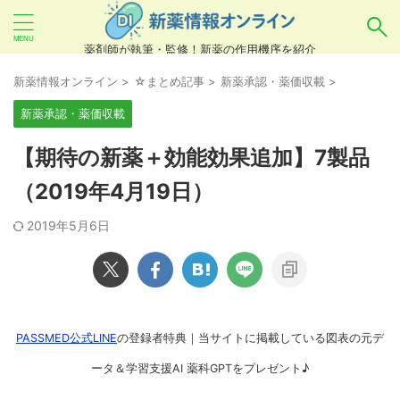
薬剤師が執筆・監修！新薬の作用機序を紹介
気になるお薬を検索！
新薬情報オンライン
>
☆まとめ記事
>
新薬承認・薬価収載
>
新薬承認・薬価収載
あいまい検索（例：ひらがな、誤字）には対応し
【期待の新薬＋効能効果追加】7製品
ていませんので、製品名・一般名・キーワードな
（2019年4月19日）
どを
カタカナ
でご入力ください。
2019年5月6日
良い例：テセントリク
悪い例：てせんとりく テセンタリク
PASSMED公式LINE
の登録者特典｜当サイトに掲載している図表の元デ
ータ＆学習支援AI 薬科GPTをプレゼント♪