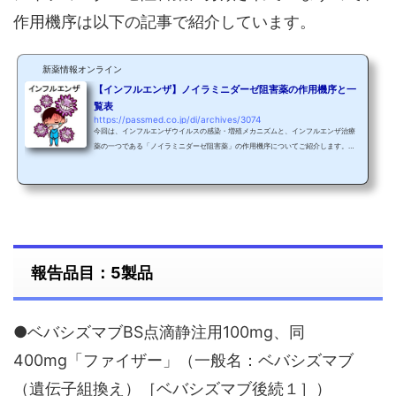
作用機序は以下の記事で紹介しています。
新薬情報オンライン
【インフルエンザ】ノイラミニダーゼ阻害薬の作用機序と一
覧表
https://passmed.co.jp/di/archives/3074
今回は、インフルエンザウイルスの感染・増殖メカニズムと、インフルエンザ治療
薬の一つである「ノイラミニダーゼ阻害薬」の作用機序についてご紹介します。ま
た、他のインフルエンザ治療薬との作用機序の違いについても説明いたします。 ノ
イラミニダーゼ阻害薬はいくつか種類があり、それぞれ投与法や投与経路（経口、
吸入、点滴静注）が異なりますので、特徴等を一覧でまとめて記載しています！ イ
ンフルエンザウイルスとはインフルエンザ、という名前は必ず一度は聞いたことが
あると思います。正式には「インフルエンザ...
報告品目：5製品
●ベバシズマブBS点滴静注用100mg、同
400mg「ファイザー」（一般名：ベバシズマブ
（遺伝子組換え）［ベバシズマブ後続１］）