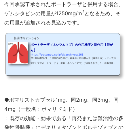
今回承認了承されたポートラーザと併用する場合、
2
ゲムシタビンの用量が1250mg/m
となるため、そ
の用量が追加される見込みです。
新薬情報オンライン
ポートラーザ（ネシツムマブ）の作用機序と副作用【肺が
ん】
https://passmed.co.jp/di/archives/268
2019年6月18日、「切除不能な進行・再発非小細胞肺がん（扁平上皮）」の一次治
療としてのポートラーザ（一般名：ネシツムマブ）が承認されました。基本情報製
品名ポートラーザ点滴静注液800mg一般名ネシツムマブ製品名の由来特になし製造
販売元日本化薬（株）効能・効果切除不能な進行・再発の扁平上皮非小細胞肺がん
用法・用量記事内参照収載時の薬価238,706円（1日薬価：22,734円） ポートラー
ザは抗EGFR抗体薬に分類されていますので、大腸がんでよく使用されるアービタッ
クス（一般名：セツキシマブ）やベクティビクス（一般...
●ポマリストカプセル1mg、同2mg、同3mg、同
4mg（一般名：ポマリドミド）
：既存の効能・効果である「再発または難治性の多
発性骨髄腫」にデキサメタゾンとボルテゾミブとの