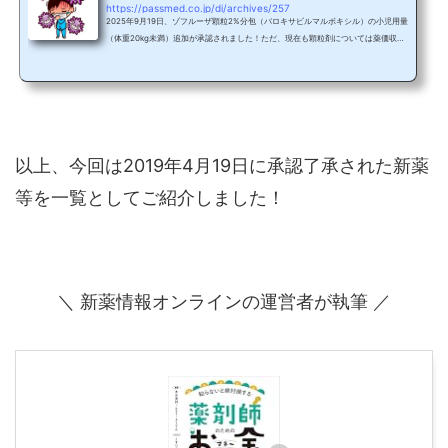
https://passmed.co.jp/di/archives/257
2025年9月19日、ゾフルーザ顆粒2%分包（バロキサビルマルボキシル）の小児用量
（体重20kg未満）追加が承認されました！ただ、現在も顆粒剤については薬価収載
されておらず、流通もしていませんね。塩野義製薬｜ニュースリリース基本情報製
品名ゾフルーザ錠10mg/20mg/顆粒2%分包一般名バロキサビル マルボキシル製品
名の由来XO（ノックアウト，～がない）＋ influenza ＝ Xofluza製造販売塩野義製
薬（株）効能・効果A型またはB型インフルエンザウイルス感染症の治療及びその予
防※10mgは予防の適応なし用法・用量用法・用量の項参照収載...
以上、今回は2019年4月19日に承認了承された新薬
等を一覧としてご紹介しました！
＼ 新薬情報オンラインの運営者が執筆 ／