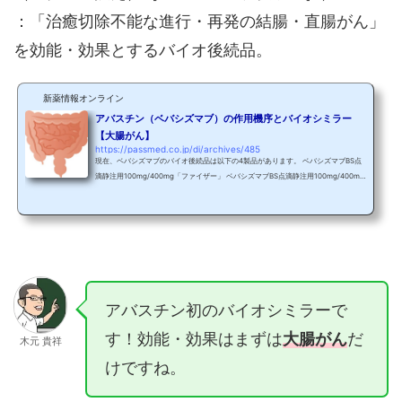
：「治癒切除不能な進行・再発の結腸・直腸がん」
を効能・効果とするバイオ後続品。
新薬情報オンライン
アバスチン（ベバシズマブ）の作用機序とバイオシミラー
【大腸がん】
https://passmed.co.jp/di/archives/485
現在、ベバシズマブのバイオ後続品は以下の4製品があります。 ベバシズマブBS点
滴静注用100mg/400mg「ファイザー」 ベバシズマブBS点滴静注用100mg/400mg
「アムジェン」 ベバシズマブBS点滴静注用100mg/400mg「日医工」 ベバシズマブ
BS点滴静注用100mg/400mg「CTNK」※ベバシズマブBS「第一三共」は、2025年
7月1日付けで「アムジェン」に承継されましたが、その後発売中止が決定しました
（2025年11月発売中止） バイオ後続品とは、高分子タンパク製剤（抗体薬などのバ
イオ医薬品）の後発医薬品のことで、「バイオシミラー（BS...
アバスチン初のバイオシミラーで
す！効能・効果はまずは
大腸がん
だ
木元 貴祥
けですね。