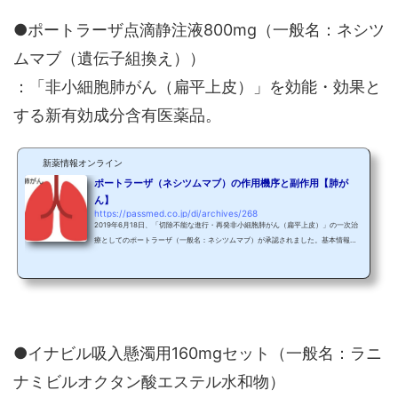
●ポートラーザ点滴静注液800mg（一般名：ネシツ
ムマブ（遺伝子組換え））
：「非小細胞肺がん（扁平上皮）」を効能・効果と
する新有効成分含有医薬品。
新薬情報オンライン
ポートラーザ（ネシツムマブ）の作用機序と副作用【肺が
ん】
https://passmed.co.jp/di/archives/268
2019年6月18日、「切除不能な進行・再発非小細胞肺がん（扁平上皮）」の一次治
療としてのポートラーザ（一般名：ネシツムマブ）が承認されました。基本情報製
品名ポートラーザ点滴静注液800mg一般名ネシツムマブ製品名の由来特になし製造
販売元日本化薬（株）効能・効果切除不能な進行・再発の扁平上皮非小細胞肺がん
用法・用量記事内参照収載時の薬価238,706円（1日薬価：22,734円） ポートラー
ザは抗EGFR抗体薬に分類されていますので、大腸がんでよく使用されるアービタッ
クス（一般名：セツキシマブ）やベクティビクス（一般...
●イナビル吸入懸濁用160mgセット（一般名：ラニ
ナミビルオクタン酸エステル水和物）