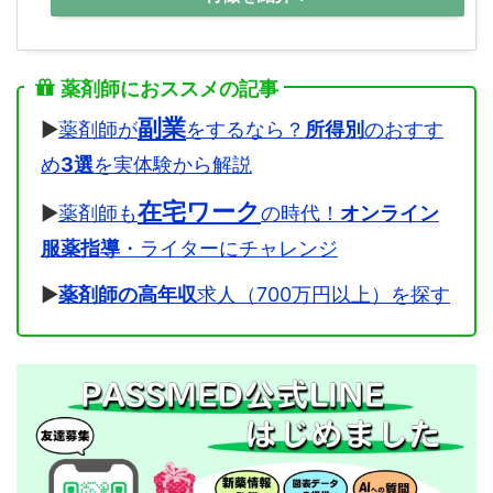
薬剤師におススメの記事
副業
▶
薬剤師が
をするなら？
所得別
のおすす
め
3選
を実体験から解説
在宅ワーク
▶
薬剤師も
の時代！
オンライン
服薬指導
・ライターにチャレンジ
▶
薬剤師の高年収
求人（700万円以上）を探す