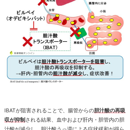
IBATが阻害されることで、腸管からの
胆汁酸の再吸
収が抑制
される結果、血中および肝内・胆管内の胆
汁酸が減少し、胆汁酸うっ滞による症状緩和が得ら