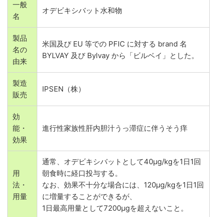
一般
オデビキシバット水和物
名
製品
米国及び EU 等での PFIC に対する brand 名
名の
BYLVAY 及び Bylvay から「ビルベイ」とした。
由来
製造
IPSEN（株）
販売
効
能・
進行性家族性肝内胆汁うっ滞症に伴うそう痒
効果
通常、オデビキシバットとして40μg/kgを1日1回
用
朝食時に経口投与する。
法・
なお、効果不十分な場合には、120μg/kgを1日1回
用量
に増量することができるが、
1日最高用量として7200μgを超えないこと。