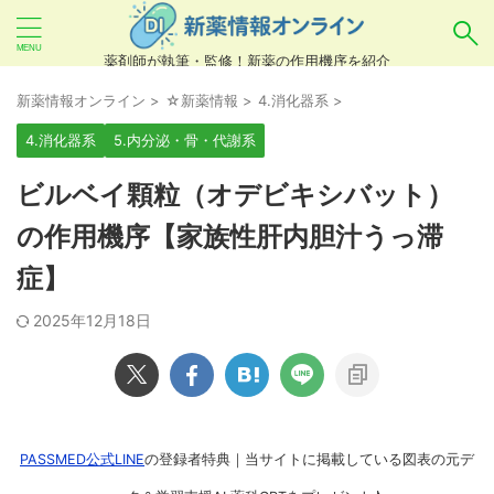
薬剤師が執筆・監修！新薬の作用機序を紹介
気になるお薬を検索！
新薬情報オンライン
>
☆新薬情報
>
4.消化器系
>
4.消化器系
5.内分泌・骨・代謝系
あいまい検索（例：ひらがな、誤字）には対応し
ビルベイ顆粒（オデビキシバット）
ていませんので、製品名・一般名・キーワードな
の作用機序【家族性肝内胆汁うっ滞
どを
カタカナ
でご入力ください。
症】
良い例：テセントリク
悪い例：てせんとりく テセンタリク
2025年12月18日
PASSMED公式LINE
の登録者特典｜当サイトに掲載している図表の元デ