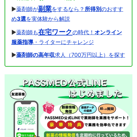
副業
▶
薬剤師が
をするなら？
所得別
のおすす
め
3選
を実体験から解説
在宅ワーク
▶
薬剤師も
の時代！
オンライン
服薬指導
・ライターにチャレンジ
▶
薬剤師の高年収
求人（700万円以上）を探す