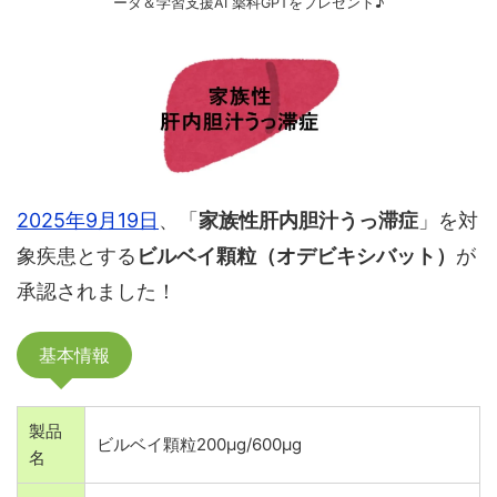
ータ＆学習支援AI 薬科GPTをプレゼント♪
2025年9月19日
、「
家族性肝内胆汁うっ滞症
」を対
象疾患とする
ビルベイ顆粒（オデビキシバット）
が
承認されました！
基本情報
製品
ビルベイ顆粒200µg/600µg
名