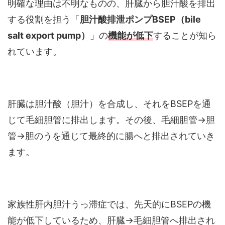
明確な理由は不明なものの、肝臓から胆汁酸を排出
する役割を担う「
胆汁酸排泄ポンプBSEP（bile
salt export pump）
」の
機能が低下
することが知ら
れています。
肝臓は胆汁酸（胆汁）を合成し、それをBSEPを通
じて毛細胆管に排出します。その後、毛細胆管→胆
管→胆のうを通じて最終的に腸へと排出されていき
ます。
家族性肝内胆汁うっ滞症では、先天的にBSEPの機
能が低下しているため、肝臓→毛細胆管へ排出され