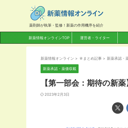
薬剤師が執筆・監修！新薬の作用機序を紹介
新薬情報オンラインTOP
運営者・ライター
新薬情報オンライン
>
☆まとめ記事
>
新薬承認・
新薬承認・薬価収載
【第一部会：期待の新薬】
2023年2月3日