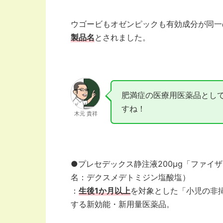
ウゴービもオゼンピックも有効成分が同一
製品名
とされました。
肥満症の医療用医薬品とし
すね！
木元 貴祥
●プレセデックス静注液200μg「ファイザ
名：デクスメデトミジン塩酸塩）
：
生後1か月以上
を対象とした「小児の非
する新効能・新用量医薬品。