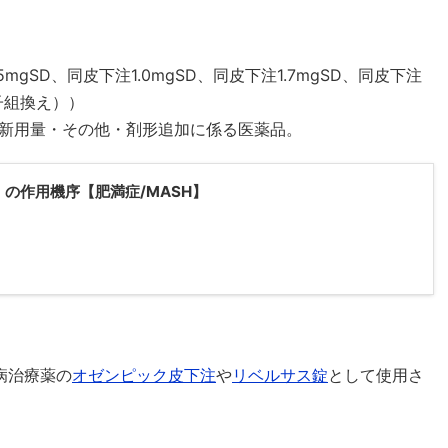
5mgSD、同皮下注1.0mgSD、同皮下注1.7mgSD、同皮下注
子組換え））
新用量・その他・剤形追加に係る医薬品。
の作用機序【肥満症/MASH】
病治療薬の
オゼンピック皮下注
や
リベルサス錠
として使用さ