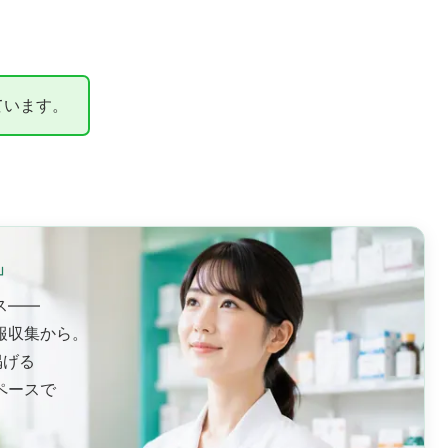
ています。
」
ス——
報収集から。
掲げる
ペースで