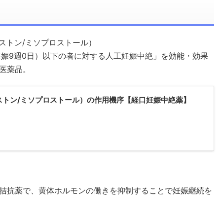
ストン/ミソプロストール）
妊娠9週0日）以下の者に対する人工妊娠中絶」を効能・効果
医薬品。
ストン/ミソプロストール）の作用機序【経口妊娠中絶薬】
拮抗薬で、黄体ホルモンの働きを抑制することで妊娠継続を