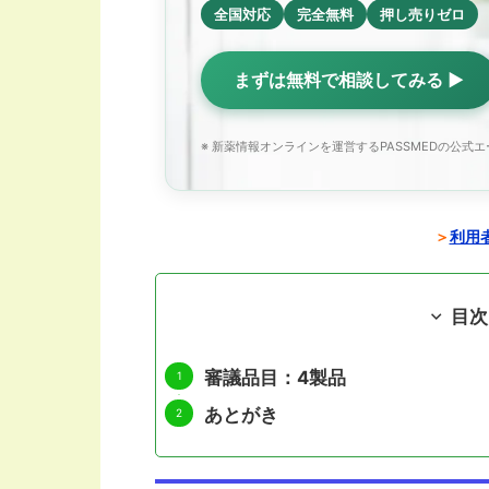
全国対応
完全無料
押し売りゼロ
まずは無料で相談してみる ▶
※ 新薬情報オンラインを運営するPASSMEDの公式
＞
利用者
目次
審議品目：4製品
あとがき