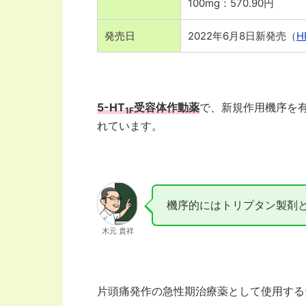
100mg：570.90円
発売日
2022年6月8日新発売（
H
5-HT
受容体作動薬
で、新規作用機序を
1F
れています。
機序的にはトリプタン製剤
木元 貴祥
片頭痛発作の急性期治療薬として使用する