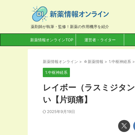
薬剤師が執筆・監修！新薬の作用機序を紹介
新薬情報オンラインTOP
運営者・ライター
新薬情報オンライン
>
☆新薬情報
>
1.中枢神経系
>
1.中枢神経系
レイボー（ラスミジタン
い【片頭痛】
2025年9月19日