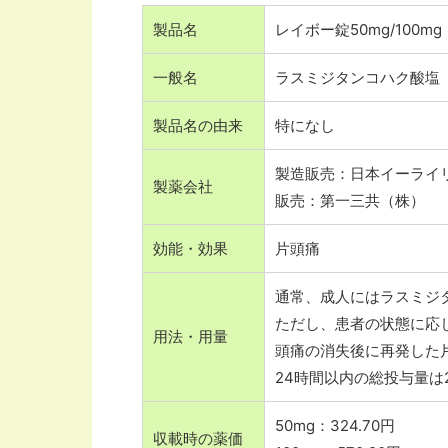
製品名
レイボー錠50mg/100mg
一般名
ラスミジタンコハク酸塩
製品名の由来
特になし
製造販売：日本イーライ
製薬会社
販売：第一三共（株）
効能・効果
片頭痛
通常、成人にはラスミジタ
ただし、患者の状態に応じて
用法・用量
頭痛の消失後に再発した
24時間以内の総投与量は2
50mg：324.70円
収載時の薬価