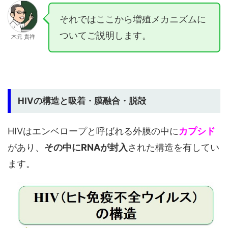
それではここから増殖メカニズムに
ついてご説明します。
木元 貴祥
HIVの構造と吸着・膜融合・脱殻
HIVはエンベロープと呼ばれる外膜の中に
カプシド
があり、
その中にRNAが封入
された構造を有してい
ます。