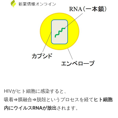
HIVがヒト細胞に感染すると、
吸着⇒膜融合⇒脱殻というプロセスを経て
ヒト細胞
内にウイルスRNAが放出
されます。