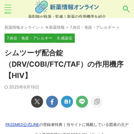
薬剤師が執筆・監修！新薬の作用機序を紹介
気になるお薬を検索！
新薬情報オンライン
>
☆新薬情報
>
7.炎症・免疫・アレルギー
>
7.炎症・免疫・アレルギー
8.感染症
あいまい検索（例：ひらがな、誤字）には対応し
シムツーザ配合錠
ていませんので、製品名・一般名・キーワードな
（DRV/COBI/FTC/TAF）の作用機序
どを
カタカナ
でご入力ください。
【HIV】
良い例：テセントリク
悪い例：てせんとりく テセンタリク
2025年9月19日
PASSMED公式LINE
の登録者特典｜当サイトに掲載している図表の元デ