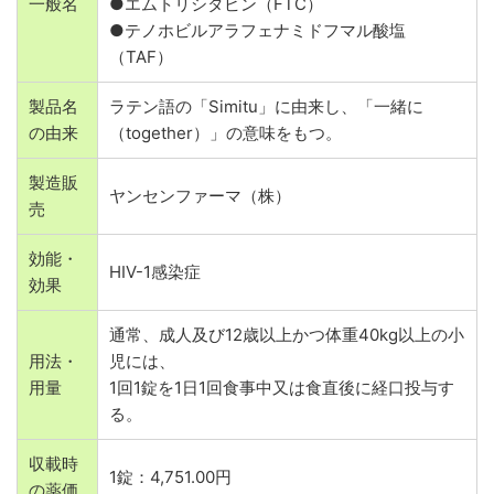
一般名
●エムトリシタビン（FTC）
●テノホビルアラフェナミドフマル酸塩
（TAF）
製品名
ラテン語の「Simitu」に由来し、「一緒に
の由来
（together）」の意味をもつ。
製造販
ヤンセンファーマ（株）
売
効能・
HIV-1感染症
効果
通常、成人及び12歳以上かつ体重40kg以上の小
用法・
児には、
用量
1回1錠を1日1回食事中又は食直後に経口投与す
る。
収載時
1錠：4,751.00円
の薬価