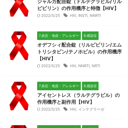
ジャルカ配合錠（ドルテグラビル/リル
ピビリン）の作用機序と特徴【HIV】
2022/5/25
HIV
,
INSTI
,
NNRTI
7.炎症・免疫・アレルギー
8.感染症
オデフシィ配合錠（リルピビリン/エム
トリシタビン/テノホビル）の作用機序
【HIV】
2022/5/25
HIV
,
NNRTI
,
NRTI
7.炎症・免疫・アレルギー
8.感染症
アイセントレス（ラルテグラビル）の
作用機序と副作用【HIV】
2022/5/25
HIV
,
インテグラーゼ