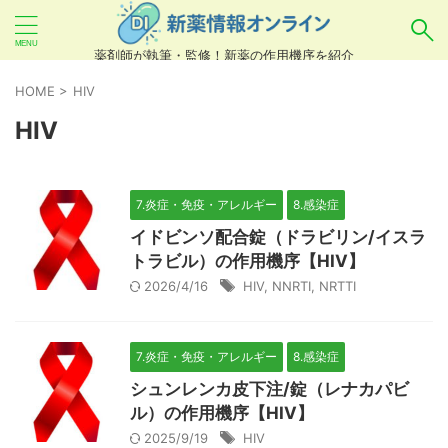
薬剤師が執筆・監修！新薬の作用機序を紹介
気になるお薬を検索！
HOME
>
HIV
HIV
あいまい検索（例：ひらがな、誤字）には対応し
ていませんので、製品名・一般名・キーワードな
7.炎症・免疫・アレルギー
8.感染症
どを
カタカナ
でご入力ください。
イドビンソ配合錠（ドラビリン/イスラ
良い例：テセントリク
トラビル）の作用機序【HIV】
2026/4/16
HIV
,
NNRTI
,
NRTTI
悪い例：てせんとりく テセンタリク
7.炎症・免疫・アレルギー
8.感染症
シュンレンカ皮下注/錠（レナカパビ
ル）の作用機序【HIV】
2025/9/19
HIV