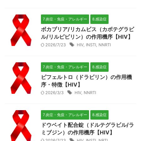
7.炎症・免疫・アレルギー
8.感染症
ボカブリア/リカムビス（カボテグラビ
ル/リルピビリン）の作用機序【HIV】
2026/7/23
HIV
,
INSTI
,
NNRTI
7.炎症・免疫・アレルギー
8.感染症
ピフェルトロ（ドラビリン）の作用機
序・特徴【HIV】
2026/3/3
HIV
,
NNRTI
7.炎症・免疫・アレルギー
8.感染症
ドウベイト配合錠（ドルテグラビル/ラ
ミブジン）の作用機序【HIV】
2026/7/23
HIV
,
INSTI
,
NRTI