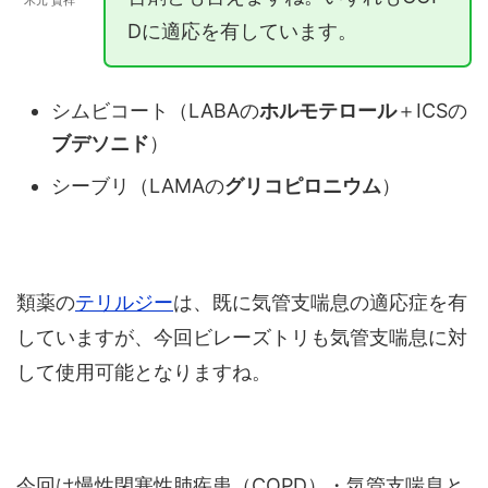
木元 貴祥
Dに適応を有しています。
シムビコート（LABAの
ホルモテロール
＋ICSの
ブデソニド
）
シーブリ（LAMAの
グリコピロニウム
）
類薬の
テリルジー
は、既に気管支喘息の適応症を有
していますが、今回ビレーズトリも気管支喘息に対
して使用可能となりますね。
今回は慢性閉塞性肺疾患（COPD）・気管支喘息と