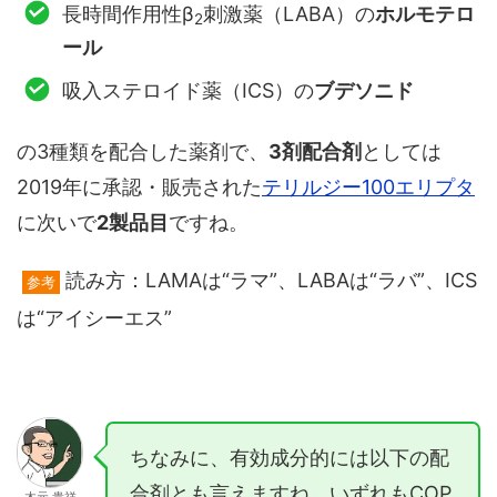
長時間作用性β
刺激薬（LABA）の
ホルモテロ
2
ール
吸入ステロイド薬（ICS）の
ブデソニド
の3種類を配合した薬剤で、
3剤配合剤
としては
2019年に承認・販売された
テリルジー100エリプタ
に次いで
2製品目
ですね。
読み方：LAMAは“ラマ”、LABAは“ラバ”、ICS
参考
は“アイシーエス”
ちなみに、有効成分的には以下の配
合剤とも言えますね。いずれもCOP