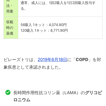
通常、成人には、1回2吸入を1日2回吸入投与す
法・
る。
用量
収載
56吸入 1キット：4,074.80円
時の
120吸入 1キット：8,771.90円
薬価
ビレーズトリは、
2019年6月18日
に「
COPD
」を対
象疾患として承認されました。
長時間作用性抗コリン薬（LAMA）の
グリコピ
ロニウム