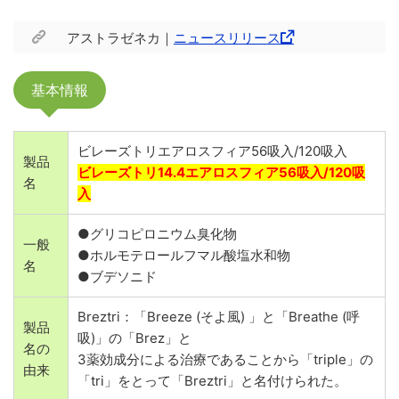
アストラゼネカ｜
ニュースリリース
基本情報
ビレーズトリエアロスフィア56吸入/120吸入
製品
ビレーズトリ14.4エアロスフィア56吸入/120吸
名
入
●グリコピロニウム臭化物
一般
●ホルモテロールフマル酸塩水和物
名
●ブデソニド
Breztri：「Breeze (そよ風) 」と「Breathe (呼
製品
吸)」の「Brez」と
名の
3薬効成分による治療であることから「triple」の
由来
「tri」をとって「Breztri」と名付けられた。