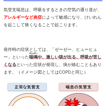
気管支喘息は、呼吸をするときの空気の通り道が、
アレルギーなど炎症
によって敏感になり、けいれん
を起こして狭くなることで起こります。
発作時の症状としては、「ゼーゼー、ヒューヒュ
ぜんめい
ー」といった
喘鳴
や、激しい咳が出る、呼吸が苦し
くなる
といった症状が発現し、痰が絡むこともあり
ます。（イメージ図としてはCOPDと同じ）