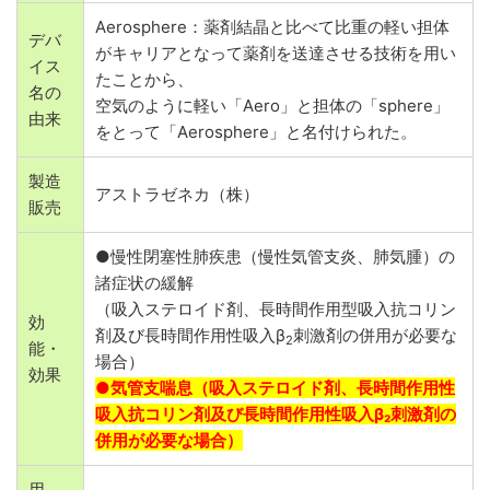
Aerosphere：薬剤結晶と比べて比重の軽い担体
デバ
がキャリアとなって薬剤を送達させる技術を用い
イス
たことから、
名の
空気のように軽い「Aero」と担体の「sphere」
由来
をとって「Aerosphere」と名付けられた。
製造
アストラゼネカ（株）
販売
●慢性閉塞性肺疾患（慢性気管支炎、肺気腫）の
諸症状の緩解
（吸入ステロイド剤、長時間作用型吸入抗コリン
効
剤及び長時間作用性吸入β
刺激剤の併用が必要な
2
能・
場合）
効果
●気管支喘息（吸入ステロイド剤、長時間作用性
吸入抗コリン剤及び長時間作用性吸入β₂刺激剤の
併用が必要な場合）
用