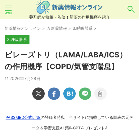
薬剤師が執筆・監修！新薬の作用機序を紹介
気になるお薬を検索！
新薬情報オンライン
>
☆新薬情報
>
3.呼吸器系
>
3.呼吸器系
あいまい検索（例：ひらがな、誤字）には対応し
ビレーズトリ（LAMA/LABA/ICS）
ていませんので、製品名・一般名・キーワードな
の作用機序【COPD/気管支喘息】
どを
カタカナ
でご入力ください。
2026年7月28日
良い例：テセントリク
悪い例：てせんとりく テセンタリク
PASSMED公式LINE
の登録者特典｜当サイトに掲載している図表の元デ
ータ＆学習支援AI 薬科GPTをプレゼント♪