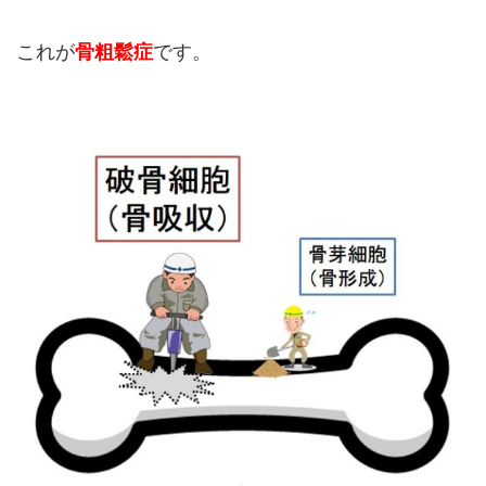
これが
骨粗鬆症
です。