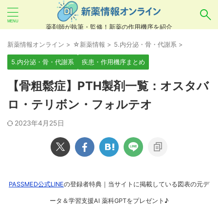
薬剤師が執筆・監修！新薬の作用機序を紹介
気になるお薬を検索！
新薬情報オンライン
>
☆新薬情報
>
5.内分泌・骨・代謝系
>
5.内分泌・骨・代謝系
疾患・作用機序まとめ
あいまい検索（例：ひらがな、誤字）には対応し
【骨粗鬆症】PTH製剤一覧：オスタバ
ていませんので、製品名・一般名・キーワードな
ロ・テリボン・フォルテオ
どを
カタカナ
でご入力ください。
2023年4月25日
良い例：テセントリク
悪い例：てせんとりく テセンタリク
PASSMED公式LINE
の登録者特典｜当サイトに掲載している図表の元デ
ータ＆学習支援AI 薬科GPTをプレゼント♪