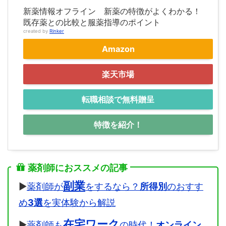
新薬情報オフライン 新薬の特徴がよくわかる！
既存薬との比較と服薬指導のポイント
created by
Rinker
Amazon
楽天市場
転職相談で無料贈呈
特徴を紹介！
薬剤師におススメの記事
副業
▶
薬剤師が
をするなら？
所得別
のおすす
め
3選
を実体験から解説
在宅ワーク
▶
薬剤師も
の時代！
オンライン