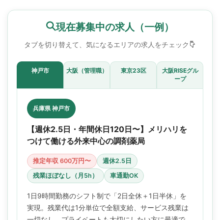
現在募集中の求人（一例）
タブを切り替えて、気になるエリアの求人をチェック
神戸市
大阪（管理職）
東京23区
大阪RISEグル
ープ
兵庫県 神戸市
【週休2.5日・年間休日120日〜】メリハリを
つけて働ける外来中心の調剤薬局
推定年収 600万円〜
週休2.5日
残業ほぼなし（月5h）
車通勤OK
1日9時間勤務のシフト制で「2日全休＋1日半休」を
実現。残業代は1分単位で全額支給、サービス残業は
一切なし。プライベートも大切にしたい方に最適で