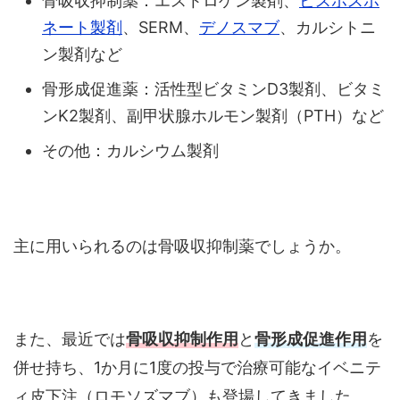
骨吸収抑制薬：エストロゲン製剤、
ビスホスホ
ネート製剤
、SERM、
デノスマブ
、カルシトニ
ン製剤など
骨形成促進薬：活性型ビタミンD3製剤、ビタミ
ンK2製剤、副甲状腺ホルモン製剤（PTH）など
その他：カルシウム製剤
主に用いられるのは骨吸収抑制薬でしょうか。
また、最近では
骨吸収抑制作用
と
骨形成促進作用
を
併せ持ち、1か月に1度の投与で治療可能なイベニテ
ィ皮下注（ロモソズマブ）も登場してきました。