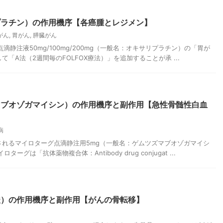
プラチン）の作用機序【各癌腫とレジメン】
がん
,
胃がん
,
膵臓がん
点滴静注液50mg/100mg/200mg（一般名：オキサリプラチン）の「胃が
「A法（2週間毎のFOLFOX療法）」を追加することが承 ...
マブオゾガマイシン）の作用機序と副作用【急性骨髄性白血
病
されるマイロターグ点滴静注用5mg（一般名：ゲムツズマブオゾガマイシ
グは「抗体薬物複合体：Antibody drug conjugat ...
酸）の作用機序と副作用【がんの骨転移】