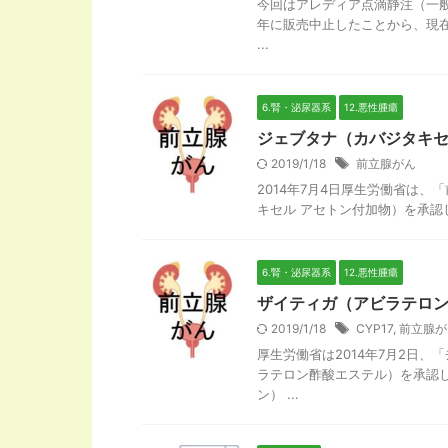
今回はアレディア点滴静注（一般
年に販売中止したことから、現在
...
6.腎・泌尿器系
12.悪性腫瘍
ジェブタナ（カバジタキ
2019/1/18
前立腺がん
2014年7月4日厚生労働省は
キセル アセトン付加物）を承認
6.腎・泌尿器系
12.悪性腫瘍
ザイティガ（アビラテロン
2019/1/18
CYP17
,
前立腺が
厚生労働省は2014年7月2日
ラテロン酢酸エステル）を承認
ン） ...