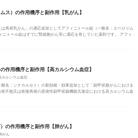
リムス）の作用機序と副作用【乳がん】
能または再発乳がん」の適応追加としてアフィニトール錠（一般名：エベロリム
ィニトール錠はすでに腎細胞がん等に適応を有していた薬剤です。 アフィ
）の作用機序と副作用【高カルシウム血症】
高カルシウム血症
錠（一般名：シナカルセト）の新効能・効果追加として「副甲状腺がんにおける
出術不能又は術後再発の原発性副甲状腺機能亢進症における高カルシウム血
ブ）の作用機序と副作用【肺がん】
肺がん