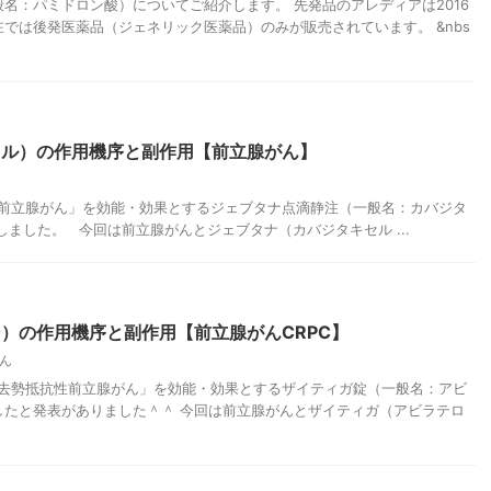
名：パミドロン酸）についてご紹介します。 先発品のアレディアは2016
では後発医薬品（ジェネリック医薬品）のみが販売されています。 &nbs
セル）の作用機序と副作用【前立腺がん】
、「前立腺がん」を効能・効果とするジェブタナ点滴静注（一般名：カバジタ
しました。 今回は前立腺がんとジェブタナ（カバジタキセル ...
）の作用機序と副作用【前立腺がんCRPC】
ん
、「去勢抵抗性前立腺がん」を効能・効果とするザイティガ錠（一般名：アビ
したと発表がありました＾＾ 今回は前立腺がんとザイティガ（アビラテロ