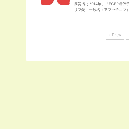
厚労省は2014年、「EGFR
リフ錠（一般名：アファチニブ）」
« Prev