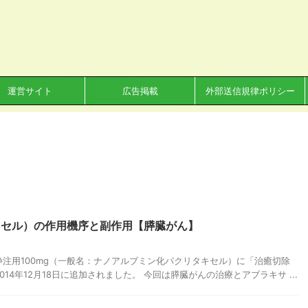
運営サイト
広告掲載
外部送信規律ポリシー
キセル）の作用機序と副作用【膵臓がん】
注用100mg（一般名：ナノアルブミン化パクリタキセル）に「治癒切除
14年12月18日に追加されました。 今回は膵臓がんの治療とアブラキサ ...