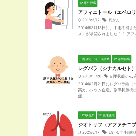
12.悪性腫瘍
アフィニトール（エベロ
2018/3/12
乳がん
2014年3月18日に、手術不
ス）が承認されました＾＾ アフ
...
5.内分泌・骨・代謝系
12.悪性腫瘍
レグパラ（シナカルセト
2018/11/26
副甲状腺がん
,
2014年2月21日にレグパラ
高カルシウム血症、副甲状腺摘
症 ...
3.呼吸器系
12.悪性腫瘍
ジオトリフ（アファチニ
2025/8/17
EGFR
,
非小細胞