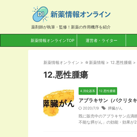
薬剤師が執筆・監修！新薬の作用機序を紹介
新薬情報オンラインTOP
運営者・ライター
新薬情報オンライン
>
☆新薬情報
>
12.悪性腫瘍
>
12.悪性腫瘍
4.消化器系
12.悪性腫瘍
アブラキサン（パクリタ
2020/7/9
膵臓がん
既に販売中のアブラキサン点滴静
不能な膵がん」の効能・効果が20