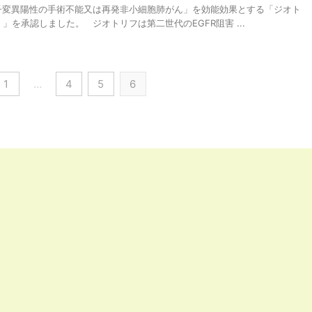
遺伝子変異陽性の手術不能又は再発非小細胞肺がん」を効能効果とする「ジオト
を承認しました。 ジオトリフは第二世代のEGFR阻害 ...
1
…
4
5
6