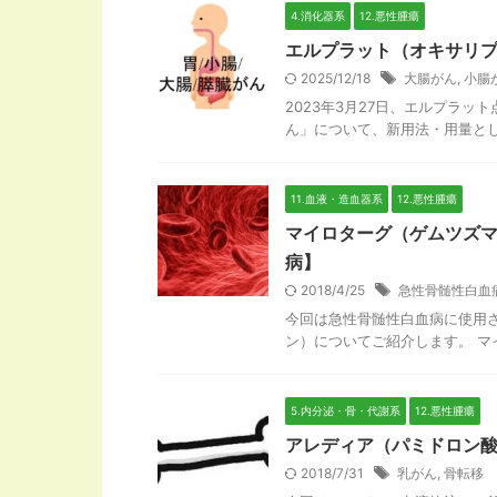
4.消化器系
12.悪性腫瘍
エルプラット（オキサリ
2025/12/18
大腸がん
,
小腸
2023年3月27日、エルプラット
ん」について、新用法・用量として
11.血液・造血器系
12.悪性腫瘍
マイロターグ（ゲムツズ
病】
2018/4/25
急性骨髄性白血
今回は急性骨髄性白血病に使用
ン）についてご紹介します。 マイロター
5.内分泌・骨・代謝系
12.悪性腫瘍
アレディア（パミドロン
2018/7/31
乳がん
,
骨転移