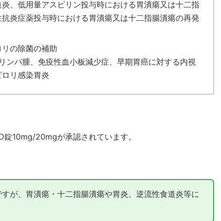
道炎、低用量アスピリン投与時における胃潰瘍又は十二指
性抗炎症薬投与時における胃潰瘍又は十二指腸潰瘍の再発
ロリの除菌の補助
Tリンパ腫、免疫性血小板減少症、早期胃癌に対する内視
ピロリ感染胃炎
D錠10mg/20mgが承認されています。
ですが、胃潰瘍・十二指腸潰瘍や胃炎、逆流性食道炎等に