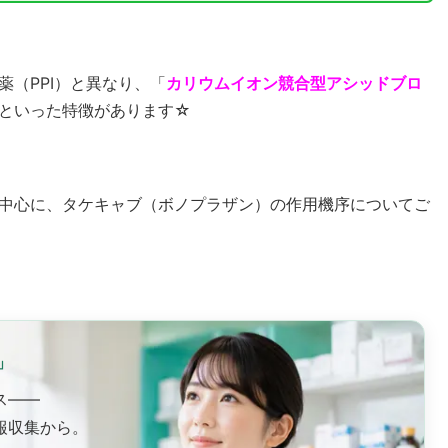
（PPI）と異なり、「
カリウムイオン競合型アシッドブロ
といった特徴があります☆
中心に、タケキャブ（ボノプラザン）の作用機序についてご
」
ス——
報収集から。