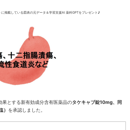
に掲載している図表の元データ＆学習支援AI 薬科GPTをプレゼント♪
能・効果とする新有効成分含有医薬品の
タケキャブ錠10mg、同
塩）
を承認しました。