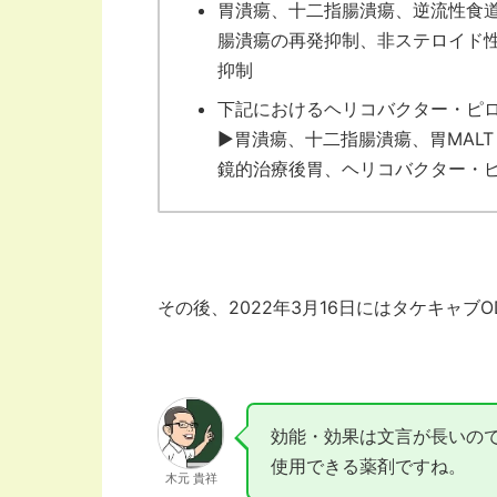
胃潰瘍、十二指腸潰瘍、逆流性食
腸潰瘍の再発抑制、非ステロイド
抑制
下記におけるヘリコバクター・ピ
▶胃潰瘍、十二指腸潰瘍、胃MAL
鏡的治療後胃、ヘリコバクター・
その後、2022年3月16日にはタケキャブO
効能・効果は文言が長いの
使用できる薬剤ですね。
木元 貴祥