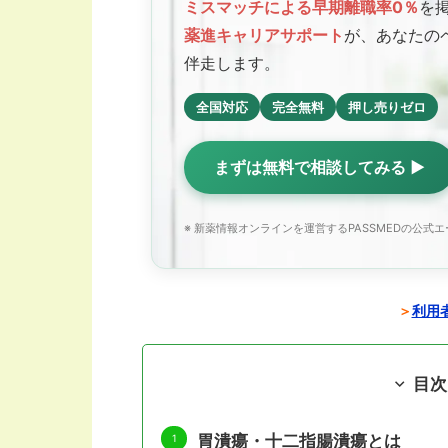
ミスマッチによる早期離職率0％
を
薬進キャリアサポート
が、あなたの
伴走します。
全国対応
完全無料
押し売りゼロ
まずは無料で相談してみる ▶
※ 新薬情報オンラインを運営するPASSMEDの公式
＞
利用者
目次
胃潰瘍・十二指腸潰瘍とは