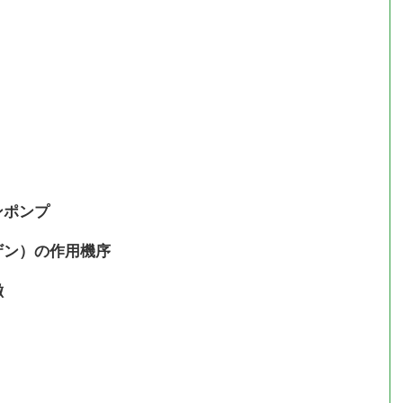
ンポンプ
ザン）の作用機序
徴