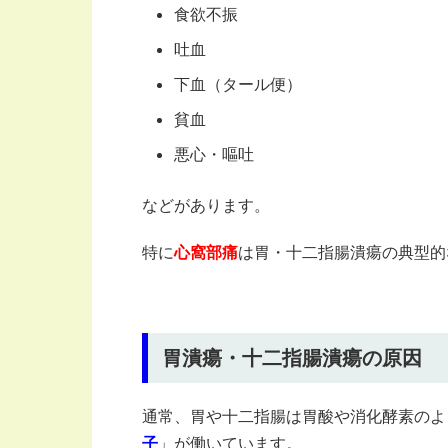
食欲不振
吐血
下血（タール便）
貧血
悪心・嘔吐
などがあります。
特に
心窩部痛
は胃・十二指腸潰瘍の典型的
胃潰瘍・十二指腸潰瘍の原因
通常、胃や十二指腸は胃酸や消化酵素のよ
子
」が働いています。