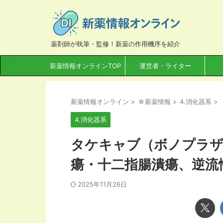
薬剤師が執筆・監修！新薬の作用機序を紹介
新薬情報オンラインTOP
運営者・ライター
新薬情報オンライン
>
☆新薬情報
>
4.消化器系
>
4.消化器系
タケキャブ（ボノプラザ
瘍・十二指腸潰瘍、逆流
2025年11月26日