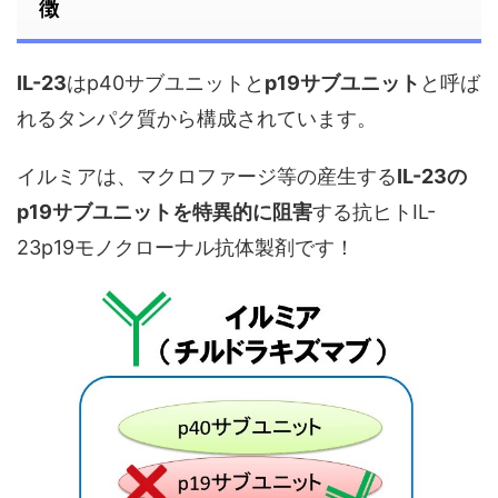
徴
IL-23
はp40サブユニットと
p19サブユニット
と呼ば
れるタンパク質から構成されています。
イルミアは、マクロファージ等の産生する
IL-23の
p19サブユニットを特異的に阻害
する抗ヒトIL-
23p19モノクローナル抗体製剤です！