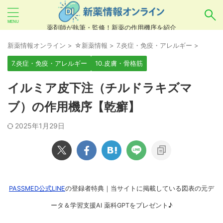
薬剤師が執筆・監修！新薬の作用機序を紹介
気になるお薬を検索！
新薬情報オンライン
>
☆新薬情報
>
7.炎症・免疫・アレルギー
>
7.炎症・免疫・アレルギー
10.皮膚・骨格筋
あいまい検索（例：ひらがな、誤字）には対応し
イルミア皮下注（チルドラキズマ
ていませんので、製品名・一般名・キーワードな
ブ）の作用機序【乾癬】
どを
カタカナ
でご入力ください。
2025年1月29日
良い例：テセントリク
悪い例：てせんとりく テセンタリク
PASSMED公式LINE
の登録者特典｜当サイトに掲載している図表の元デ
ータ＆学習支援AI 薬科GPTをプレゼント♪