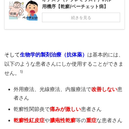
用機序【乾癬/ベーチェット病】
続きを見る
そして
生物学的製剤治療（抗体薬）
は基本的には、
以下のような患者さんにしか使用することができま
1)
せん。
外用療法、光線療法、内服療法で
改善しない
患
者さん
乾癬性関節炎で
痛みが激しい
患者さん
乾癬性紅皮症
や
膿疱性乾癬
等の
重症
な患者さん