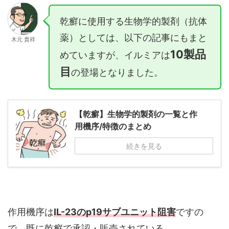
乾癬に使用する生物学的製剤（抗体
薬）としては、以下の記事にもまと
木元 貴祥
10製品
めていますが、イルミアは
目
の登場となりました。
【乾癬】生物学的製剤の一覧と作
用機序/特徴のまとめ
続きを見る
作用機序は
IL-23のp19サブユニット阻害
ですの
で、既に乾癬で承認・販売されている