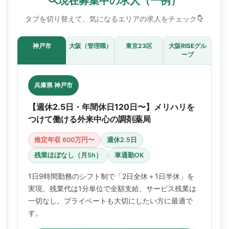
現在募集中の求人（一例）
タブを切り替えて、気になるエリアの求人をチェック
神戸市
大阪（管理職）
東京23区
大阪RISEグル
ープ
兵庫県 神戸市
【週休2.5日・年間休日120日〜】メリハリを
つけて働ける外来中心の調剤薬局
推定年収 600万円〜
週休2.5日
残業ほぼなし（月5h）
車通勤OK
1日9時間勤務のシフト制で「2日全休＋1日半休」を
実現。残業代は1分単位で全額支給、サービス残業は
一切なし。プライベートも大切にしたい方に最適で
す。