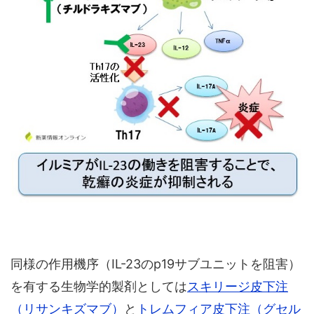
同様の作用機序（IL-23のp19サブユニットを阻害）
を有する生物学的製剤としては
スキリージ皮下注
（リサンキズマブ）
と
トレムフィア皮下注（グセル