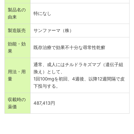
製品名の
特になし
由来
製造販売
サンファーマ（株）
効能・効
既存治療で効果不十分な尋常性乾癬
果
通常、成人にはチルドラキズマブ（遺伝子組
用法・用
換え）として、
量
1回100mgを初回、4週後、以降12週間隔で皮
下投与する。
収載時の
487,413円
薬価