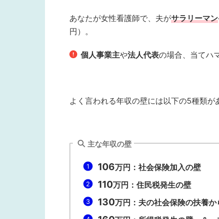
あなたが女性看護師で、夫が
サラリーマン
円）。
個人事業主
や
法人代表
の場合、当てハ
よく言われる年収の壁には以下の5種類が
主な年収の壁
106
万円：社会保険加入の壁
110
万円：住民税発生の壁
130
万円：夫の社会保険の扶養か