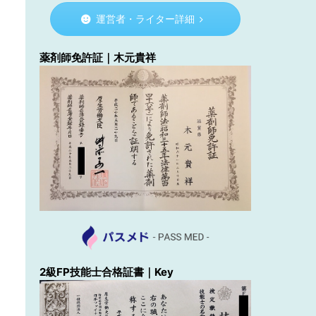
運営者・ライター詳細
薬剤師免許証｜木元貴祥
2級FP技能士合格証書｜Key