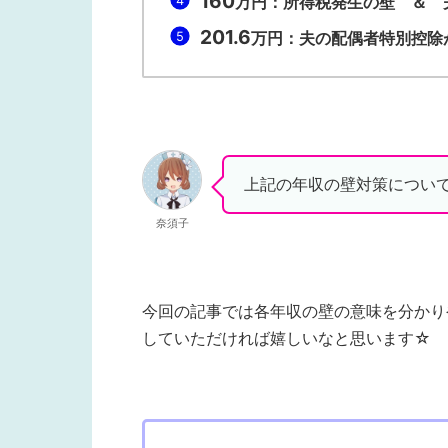
160
万円：所得税発生の壁 ＆ 
201.6
万円：夫の配偶者特別控除
上記の年収の壁対策につい
奈須子
今回の記事では各年収の壁の意味を分かり
していただければ嬉しいなと思います☆