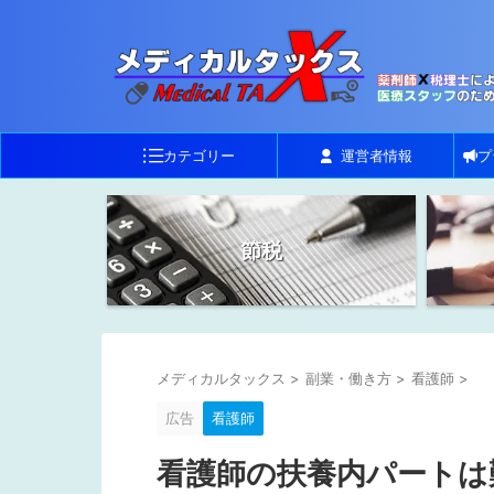
カテゴリー
運営者情報
プ
節税
メディカルタックス
>
副業・働き方
>
看護師
>
広告
看護師
看護師の扶養内パートは