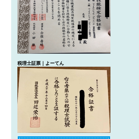
税理士証票｜よーてん