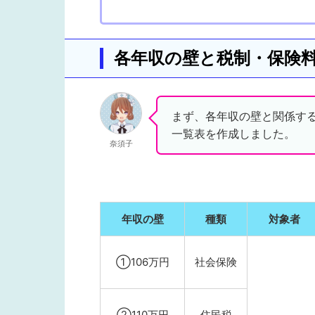
各年収の壁と税制・保険
まず、各年収の壁と関係す
一覧表を作成しました。
奈須子
年収の壁
種類
対象者
①106万円
社会保険
②110万円
住民税