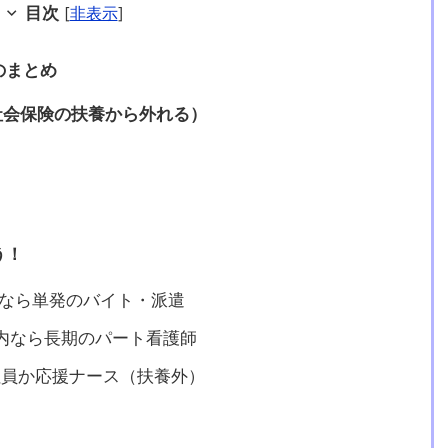
目次
[
非表示
]
のまとめ
社会保険の扶養から外れる）
う！
内なら単発のバイト・派遣
養内なら長期のパート看護師
社員か応援ナース（扶養外）