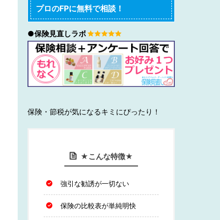
プロのFPに無料で相談！
●保険見直しラボ
保険・節税が気になるキミにぴったり！
★こんな特徴★
強引な勧誘が一切ない
保険の比較表が単純明快