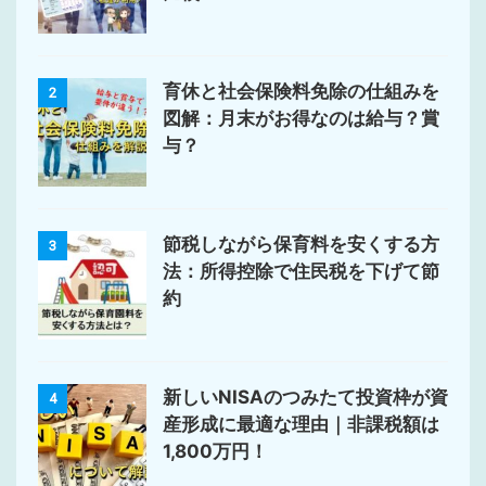
育休と社会保険料免除の仕組みを
2
図解：月末がお得なのは給与？賞
与？
節税しながら保育料を安くする方
3
法：所得控除で住民税を下げて節
約
新しいNISAのつみたて投資枠が資
4
産形成に最適な理由｜非課税額は
1,800万円！