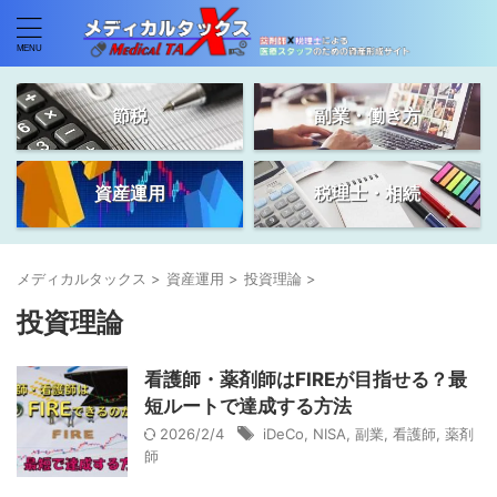
節税
副業・働き方
資産運用
税理士・相続
メディカルタックス
>
資産運用
>
投資理論
>
投資理論
看護師・薬剤師はFIREが目指せる？最
短ルートで達成する方法
2026/2/4
iDeCo
,
NISA
,
副業
,
看護師
,
薬剤
師