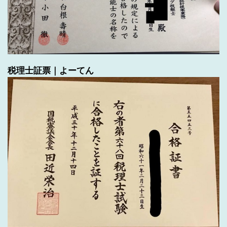
税理士証票｜よーてん