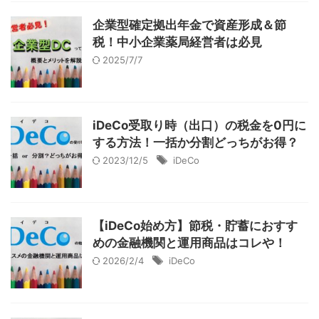
企業型確定拠出年金で資産形成＆節
税！中小企業薬局経営者は必見
2025/7/7
iDeCo受取り時（出口）の税金を0円に
する方法！一括か分割どっちがお得？
2023/12/5
iDeCo
【iDeCo始め方】節税・貯蓄におすす
めの金融機関と運用商品はコレや！
2026/2/4
iDeCo