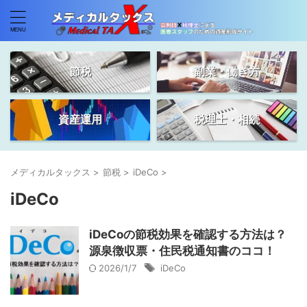
節税
副業・働き方
資産運用
税理士・相続
メディカルタックス
>
節税
>
iDeCo
>
iDeCo
iDeCoの節税効果を確認する方法は？
源泉徴収票・住民税通知書のココ！
2026/1/7
iDeCo