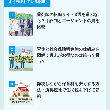
よく読まれている記事
薬剤師の転職サイト3選を選ぶな
1
ら？｜評判とエージェントの質を
比較
育休と社会保険料免除の仕組みを
2
図解：月末がお得なのは給与？賞
与？
節税しながら保育料を安くする方
3
法：所得控除で住民税を下げて節
約