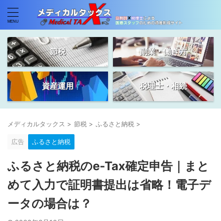
節税
副業・働き方
資産運用
税理士・相続
メディカルタックス
>
節税
>
ふるさと納税
>
広告
ふるさと納税
ふるさと納税のe-Tax確定申告｜まと
めて入力で証明書提出は省略！電子デ
ータの場合は？