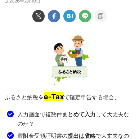
2026年2月10日
e-Tax
ふるさと納税を
で確定申告する場合、
入力画面で複数件
まとめて入力
して大丈夫な
のか？
寄附金受領証明書の
提出は省略
で大丈夫なの