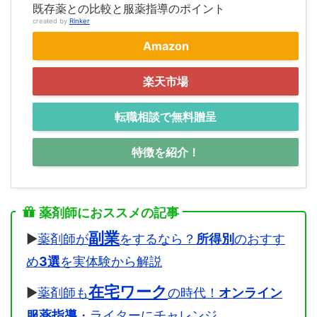
既存薬との比較と服薬指導のポイント
created by
Rinker
Amazon
楽天市場
転職相談で無料贈呈
特徴を紹介！
薬剤師におススメの記事
副業
▶
薬剤師が
をするなら？
所得別
のおすす
め
3選
を実体験から解説
在宅ワーク
▶
薬剤師も
の時代！
オンライン
服薬指導
・ライターにチャレンジ