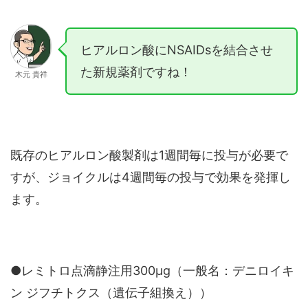
ヒアルロン酸にNSAIDsを結合させ
た新規薬剤ですね！
木元 貴祥
既存のヒアルロン酸製剤は1週間毎に投与が必要で
すが、ジョイクルは4週間毎の投与で効果を発揮し
ます。
●レミトロ点滴静注用300μg（一般名：デニロイキ
ン ジフチトクス（遺伝子組換え））