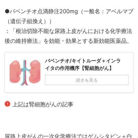
●バベンチオ点滴静注200mg（一般名：アベルマブ
（遺伝子組換え））
：「根治切除不能な尿路上皮がんにおける化学療法
後の維持療法」を効能・効果とする新効能医薬品。
バベンチオ/キイトルーダ＋インラ
イタの作用機序【腎細胞がん】
続きを見る
上記は腎細胞がんの記事
尿路上皮がんの一次化学療法ではゲムシタビン＋白