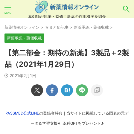
薬剤師が執筆・監修！新薬の作用機序を紹介
気になるお薬を検索！
新薬情報オンライン
>
☆まとめ記事
>
新薬承認・薬価収載
>
新薬承認・薬価収載
あいまい検索（例：ひらがな、誤字）には対応し
【第二部会：期待の新薬】3製品＋2製
ていませんので、製品名・一般名・キーワードな
品（2021年1月29日）
どを
カタカナ
でご入力ください。
2021年2月1日
良い例：テセントリク
悪い例：てせんとりく テセンタリク
PASSMED公式LINE
の登録者特典｜当サイトに掲載している図表の元デ
ータ＆学習支援AI 薬科GPTをプレゼント♪