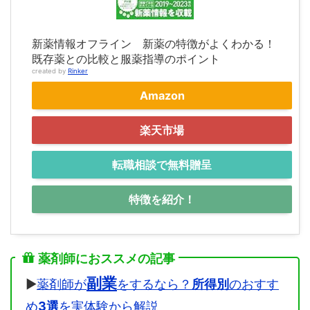
新薬情報オフライン 新薬の特徴がよくわかる！
既存薬との比較と服薬指導のポイント
created by
Rinker
Amazon
楽天市場
転職相談で無料贈呈
特徴を紹介！
薬剤師におススメの記事
副業
▶
薬剤師が
をするなら？
所得別
のおすす
め
3選
を実体験から解説