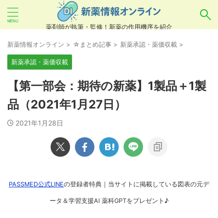
薬剤師が執筆・監修！新薬の作用機序を紹介
気になるお薬を検索！
新薬情報オンライン
>
☆まとめ記事
>
新薬承認・薬価収載
>
新薬承認・薬価収載
あいまい検索（例：ひらがな、誤字）には対応し
【第一部会：期待の新薬】1製品＋1製
ていませんので、製品名・一般名・キーワードな
品（2021年1月27日）
どを
カタカナ
でご入力ください。
2021年1月28日
良い例：テセントリク
悪い例：てせんとりく テセンタリク
PASSMED公式LINE
の登録者特典｜当サイトに掲載している図表の元デ
ータ＆学習支援AI 薬科GPTをプレゼント♪