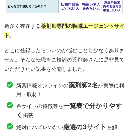
数多く存在する
薬剤師専門の転職エージェントサイ
ト
。
どこに登録したらいいのか悩むことも少なくありま
せん。そんな転職をご検討の薬剤師さんに是非見て
いただきたい記事を公開しました。
薬剤師2名
新薬情報オンラインの
が実際に利
用・取材！
一覧表で分かりやす
各サイトの特徴等を
く
掲載！
厳選の3サイト
絶対にハズレのない
を解