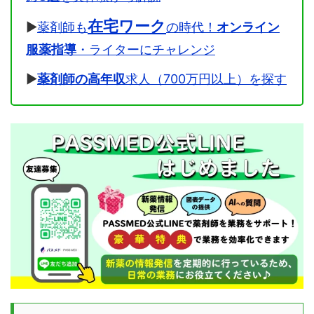
在宅ワーク
▶
薬剤師も
の時代！
オンライン
服薬指導
・ライターにチャレンジ
▶
薬剤師の高年収
求人（700万円以上）を探す