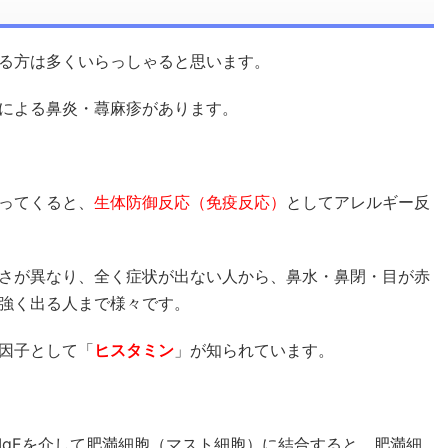
る方は多くいらっしゃると思います。
による鼻炎・蕁麻疹があります。
ってくると、
生体防御反応（免疫反応）
としてアレルギー反
さが異なり、全く症状が出ない人から、鼻水・鼻閉・目が赤
強く出る人まで様々です。
因子として「
ヒスタミン
」が知られています。
IgEを介して肥満細胞（マスト細胞）に結合すると、肥満細