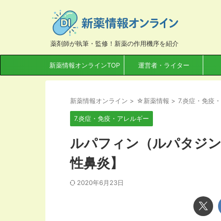
薬剤師が執筆・監修！新薬の作用機序を紹介
新薬情報オンラインTOP
運営者・ライター
新薬情報オンライン
>
☆新薬情報
>
7.炎症・免疫
7.炎症・免疫・アレルギー
ルパフィン（ルパタジン
性鼻炎】
2020年6月23日