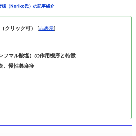
様（Noriko氏）の記事紹介
（クリック可）
[
非表示
]
ンフマル酸塩）の作用機序と特徴
炎、慢性蕁麻疹