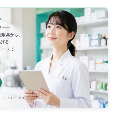
」
ス——
報収集から。
掲げる
ペースで
エージェントサービスです