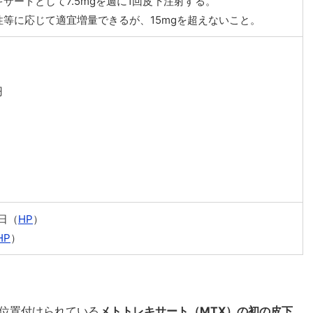
サートとして7.5mgを週に1回皮下注射する。
等に応じて適宜増量できるが、15mgを超えないこと。
円
6日（
HP
）
HP
）
位置付けられている
メトトレキサート（MTX）の初の皮下