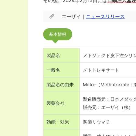
その後、2024年2月15日には
自動注入器
エーザイ｜
ニュースリリース
基本情報
製品名
メトジェクト皮下注シリンジ/ペン
一般名
メトトレキサート
製品名の由来
Meto-（Methotrexa
製造販売元：日本メダッ
製薬会社
販売元：エーザイ（株）
効能・効果
関節リウマチ