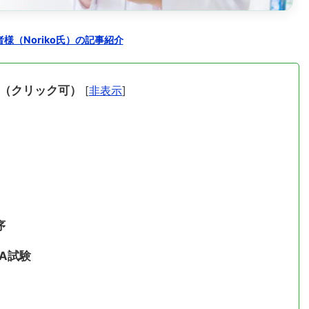
様（Noriko氏）の記事紹介
（クリック可）
[
非表示
]
序
RA試験