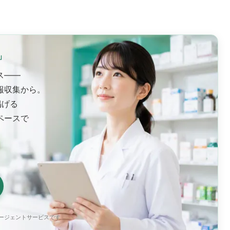
」
ス——
報収集から。
掲げる
ペースで
エージェントサービスです