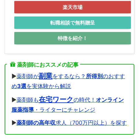
楽天市場
転職相談で無料贈呈
特徴を紹介！
薬剤師におススメの記事
副業
▶
薬剤師が
をするなら？
所得別
のおすす
め
3選
を実体験から解説
在宅ワーク
▶
薬剤師も
の時代！
オンライン
服薬指導
・ライターにチャレンジ
▶
薬剤師の高年収
求人（700万円以上）を探す