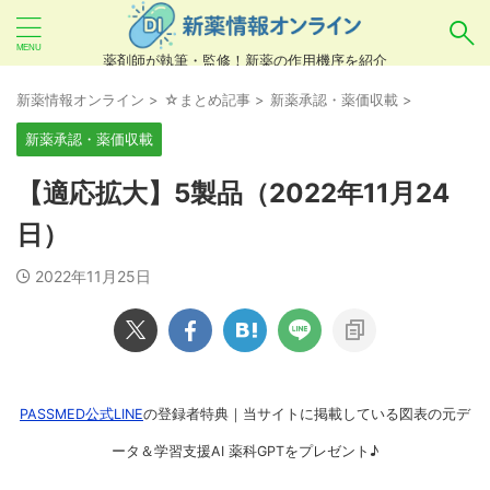
薬剤師が執筆・監修！新薬の作用機序を紹介
気になるお薬を検索！
新薬情報オンライン
>
☆まとめ記事
>
新薬承認・薬価収載
>
新薬承認・薬価収載
あいまい検索（例：ひらがな、誤字）には対応し
【適応拡大】5製品（2022年11月24
ていませんので、製品名・一般名・キーワードな
日）
どを
カタカナ
でご入力ください。
2022年11月25日
良い例：テセントリク
悪い例：てせんとりく テセンタリク
PASSMED公式LINE
の登録者特典｜当サイトに掲載している図表の元デ
ータ＆学習支援AI 薬科GPTをプレゼント♪