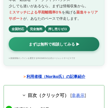
少しでも迷いがあるなら、まずは情報収集から。
ミスマッチによる早期離職率0％
を掲げる
薬進キャリア
サポート
が、あなたのペースで
伴走します。
全国対応
完全無料
押し売りゼロ
まずは無料で相談してみる ▶
※ 新薬情報オンラインを運営するPASSMEDの公式エージェントサービスです
＞
利用者様（Noriko氏）の記事紹介
目次（クリック可）
[
非表示
]