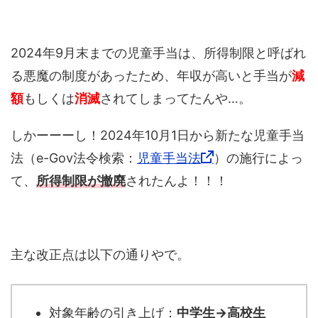
2024年9月末までの児童手当は、所得制限と呼ばれ
る悪魔の制度があったため、年収が高いと手当が
減
額
もしくは
消滅
されてしまってたんや…。
しかーーーし！2024年10月1日から新たな児童手当
法（e-Gov法令検索：
児童手当法
）の施行によっ
て、
所得制限が撤廃
されたんよ！！！
主な改正点は以下の通りやで。
対象年齢の引き上げ：
中学生→高校生