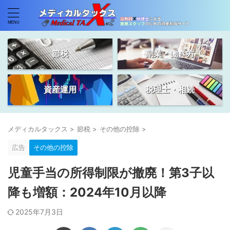
節税
副業・働き方
資産運用
税理士・相続
メディカルタックス
>
節税
>
その他の控除
>
広告
その他の控除
児童手当の所得制限が撤廃！第3子以
降も増額：2024年10月以降
2025年7月3日