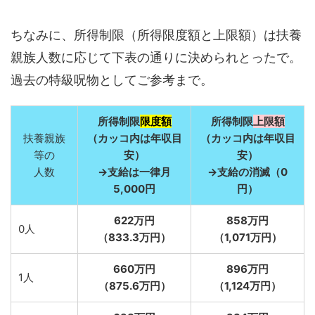
ちなみに、所得制限（所得限度額と上限額）は扶養
親族人数に応じて下表の通りに決められとったで。
過去の特級呪物としてご参考まで。
所得制限
限度額
所得制限
上限額
扶養親族
（カッコ内は年収目
（カッコ内は年収目
等の
安）
安）
人数
→支給は一律月
→支給の消滅（0
5,000円
円）
622万円
858万円
0人
（833.3万円）
（1,071万円）
660万円
896万円
1人
（875.6万円）
（1,124万円）