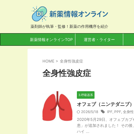
薬剤師が執筆・監修！新薬の作用機序を紹介
新薬情報オンラインTOP
運営者・ライター
HOME
>
全身性強皮症
全身性強皮症
3.呼吸器系
オフェブ（ニンテダニブ）
2026/5/18
IPF
,
PPF
,
全身性
2020年5月29日、オフェブ
患」が追加されました！ その後
ハイ ...