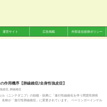
運営サイト
広告掲載
外部送信規律ポリシー
の作用機序【肺線維症/全身性強皮症】
強皮症
,
肺線維症
カプセル（ニンテダニブ）の効能・効果に「進行性線維化を伴う間質性肺疾
、名称が「進行性肺線維症」に変更されています。 ベーリンガーインゲル