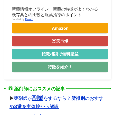
新薬情報オフライン 新薬の特徴がよくわかる！
既存薬との比較と服薬指導のポイント
created by
Rinker
Amazon
楽天市場
転職相談で無料贈呈
特徴を紹介！
薬剤師におススメの記事
副業
▶
薬剤師が
をするなら？
所得別
のおすす
め
3選
を実体験から解説