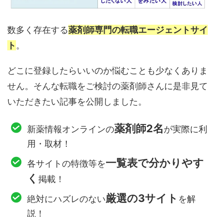
数多く存在する
薬剤師専門の転職エージェントサイ
ト
。
どこに登録したらいいのか悩むことも少なくありま
せん。そんな転職をご検討の薬剤師さんに是非見て
いただきたい記事を公開しました。
薬剤師2名
新薬情報オンラインの
が実際に利
用・取材！
一覧表で分かりやす
各サイトの特徴等を
く
掲載！
厳選の3サイト
絶対にハズレのない
を解
説！