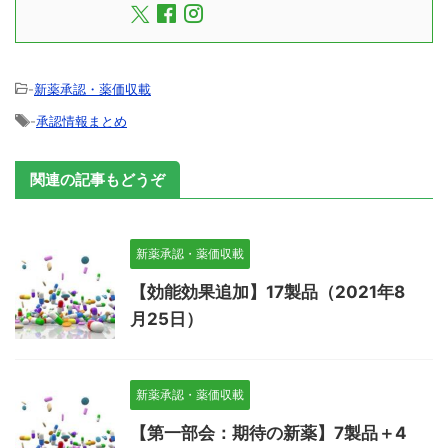
-
新薬承認・薬価収載
-
承認情報まとめ
関連の記事もどうぞ
新薬承認・薬価収載
【効能効果追加】17製品（2021年8
月25日）
新薬承認・薬価収載
【第一部会：期待の新薬】7製品＋4