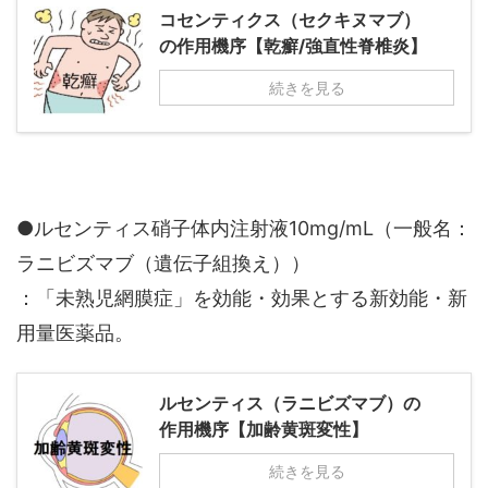
コセンティクス（セクキヌマブ）
の作用機序【乾癬/強直性脊椎炎】
続きを見る
●ルセンティス硝子体内注射液10mg/mL（一般名：
ラニビズマブ（遺伝子組換え））
：「未熟児網膜症」を効能・効果とする新効能・新
用量医薬品。
ルセンティス（ラニビズマブ）の
作用機序【加齢黄斑変性】
続きを見る