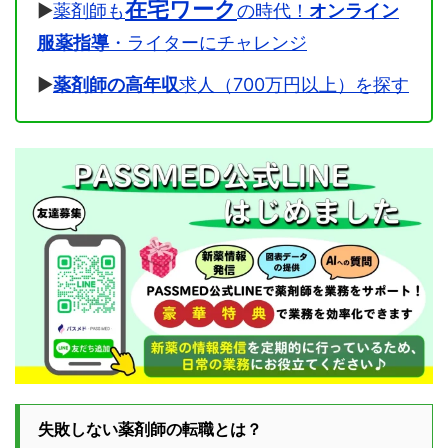
在宅ワーク
▶
薬剤師も
の時代！
オンライン
服薬指導
・ライターにチャレンジ
▶
薬剤師の高年収
求人（700万円以上）を探す
失敗しない薬剤師の転職とは？