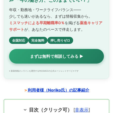
💭 「今の働き方、このままでいい？」
年収・勤務地・ワークライフバランス——
少しでも迷いがあるなら、まずは情報収集から。
ミスマッチによる早期離職率0％
を掲げる
薬進キャリア
サポート
が、あなたのペースで
伴走します。
全国対応
完全無料
押し売りゼロ
まずは無料で相談してみる ▶
※ 新薬情報オンラインを運営するPASSMEDの公式エージェントサービスです
＞
利用者様（Noriko氏）の記事紹介
目次（クリック可）
[
非表示
]