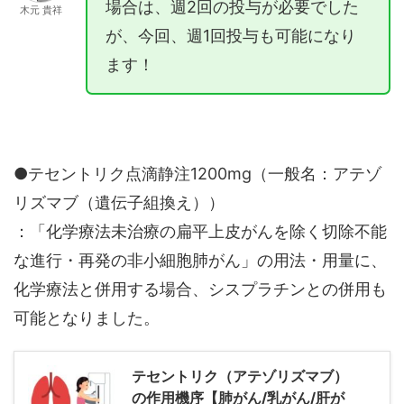
場合は、週2回の投与が必要でした
木元 貴祥
が、今回、週1回投与も可能になり
ます！
●テセントリク点滴静注1200mg（一般名：アテゾ
リズマブ（遺伝子組換え））
：「化学療法未治療の扁平上皮がんを除く切除不能
な進行・再発の非小細胞肺がん」の用法・用量に、
化学療法と併用する場合、シスプラチンとの併用も
可能となりました。
テセントリク（アテゾリズマブ）
の作用機序【肺がん/乳がん/肝が