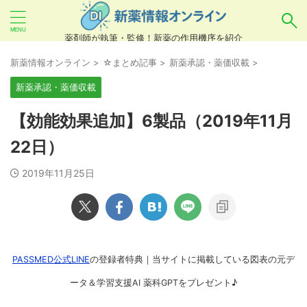
薬剤師が執筆・監修！新薬の作用機序を紹介
気になるお薬を検索！
新薬情報オンライン
>
☆まとめ記事
>
新薬承認・薬価収載
>
新薬承認・薬価収載
あいまい検索（例：ひらがな、誤字）には対応し
【効能効果追加】6製品（2019年11月
ていませんので、製品名・一般名・キーワードな
22日）
どを
カタカナ
でご入力ください。
2019年11月25日
良い例：テセントリク
悪い例：てせんとりく テセンタリク
PASSMED公式LINE
の登録者特典｜当サイトに掲載している図表の元デ
ータ＆学習支援AI 薬科GPTをプレゼント♪