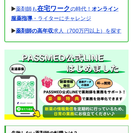
在宅ワーク
▶
薬剤師も
の時代！
オンライン
服薬指導
・ライターにチャレンジ
▶
薬剤師の高年収
求人（700万円以上）を探す
失敗しない薬剤師の転職とは？