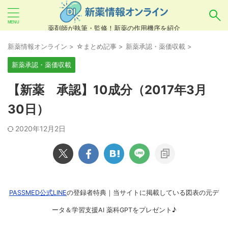
薬剤師が執筆・監修！新薬の作用機序を紹介
気になるお薬を検索！
新薬情報オンライン
>
☆まとめ記事
>
新薬承認・薬価収載
>
新薬承認・薬価収載
あいまい検索（例：ひらがな、誤字）には対応し
【新薬 承認】10成分（2017年3月
ていませんので、製品名・一般名・キーワードな
30日）
どを
カタカナ
でご入力ください。
2020年12月2日
良い例：テセントリク
悪い例：てせんとりく テセンタリク
PASSMED公式LINE
の登録者特典｜当サイトに掲載している図表の元デ
ータ＆学習支援AI 薬科GPTをプレゼント♪