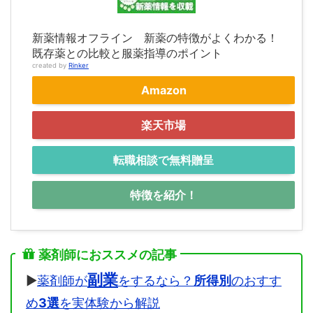
新薬情報オフライン 新薬の特徴がよくわかる！
既存薬との比較と服薬指導のポイント
created by
Rinker
Amazon
楽天市場
転職相談で無料贈呈
特徴を紹介！
薬剤師におススメの記事
副業
▶
薬剤師が
をするなら？
所得別
のおすす
め
3選
を実体験から解説