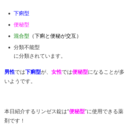
下痢型
便秘型
混合型
（下痢と便秘が交互）
分類不能型
に分類されています。
男性
では
下痢型
が、
女性
では
便秘型
になることが多
いようです。
本日紹介するリンゼス錠は“
便秘型
”に使用できる薬
剤です！