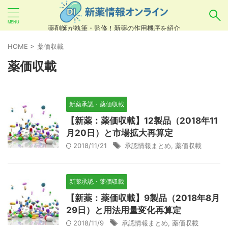
薬剤師が執筆・監修！新薬の作用機序を紹介
気になるお薬を検索！
HOME
>
薬価収載
薬価収載
あいまい検索（例：ひらがな、誤字）には対応し
ていませんので、製品名・一般名・キーワードな
新薬承認・薬価収載
どを
カタカナ
でご入力ください。
【新薬：薬価収載】12製品（2018年11
良い例：テセントリク
月20日）と市場拡大再算定
2018/11/21
承認情報まとめ
,
薬価収載
悪い例：てせんとりく テセンタリク
新薬承認・薬価収載
【新薬：薬価収載】9製品（2018年8月
29日）と用法用量変化再算定
2018/11/9
承認情報まとめ
,
薬価収載