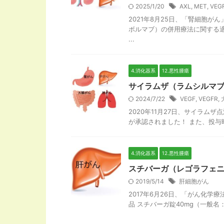
2025/1/20
AXL
,
MET
,
VEG
2021年8月25日、「腎細胞
ボルマブ）の併用療法に関する適
...
4.消化器系
12.悪性腫瘍
サイラムザ（ラムシルマブ
2024/7/22
VEGF
,
VEGFR
,
2020年11月27日、サイラ
が承認されました！ また、投与時
4.消化器系
12.悪性腫瘍
スチバーガ（レゴラフェ
2019/5/14
肝細胞がん
2017年6月26日、「がん化
品 スチバーガ錠40mg（一般名