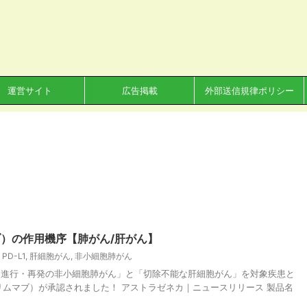
運営サイト
広告掲載
外部送信規律ポリシー
）の作用機序【肺がん/肝がん】
,
PD-L1
,
肝細胞がん
,
非小細胞肺がん
不能な進行・再発の非小細胞肺がん」と「切除不能な肝細胞がん」を対象疾患と
ムマブ）が承認されました！ アストラゼネカ｜ニュースリリース 製品名