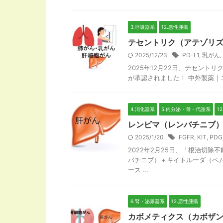
3.呼吸器系
12.悪性腫瘍
テセントリク（アテゾリズ
2025/12/23
PD-L1
,
乳がん
,
2025年12月22日、テセン
が承認されました！ 中外製薬｜ニュ
4.消化器系
5.内分泌・骨・代謝系
1
レンビマ（レンバチニブ）
2025/1/20
FGFR
,
KIT
,
PDG
2022年2月25日、「根治切
バチニブ）＋キイトルーダ（ペ
ース ...
6.腎・泌尿器系
12.悪性腫瘍
カボメティクス（カボザン