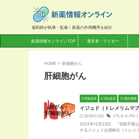
薬剤師が執筆・監修！新薬の作用機序を紹介
新薬情報オンラインTOP
運営者・ライター
HOME
>
肝細胞がん
肝細胞がん
3.呼吸器系
4.消化器系
12.悪性腫瘍
イジュド（トレメリムマブ
2025/11/25
CTLA-4
,
PD-1
2022年12月23日、「切除
するイジュド点滴静注（トレメリ
...