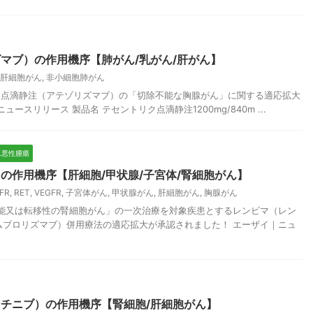
マブ）の作用機序【肺がん/乳がん/肝がん】
肝細胞がん
,
非小細胞肺がん
トリク点滴静注（アテゾリズマブ）の「切除不能な胸腺がん」に関する適応拡大
ースリリース 製品名 テセントリク点滴静注1200mg/840m ...
2.悪性腫瘍
の作用機序【肝細胞/甲状腺/子宮体/腎細胞がん】
FR
,
RET
,
VEGFR
,
子宮体がん
,
甲状腺がん
,
肝細胞がん
,
胸腺がん
除不能又は転移性の腎細胞がん」の一次治療を対象疾患とするレンビマ（レン
ムブロリズマブ）併用療法の適応拡大が承認されました！ エーザイ｜ニュ
チニブ）の作用機序【腎細胞/肝細胞がん】