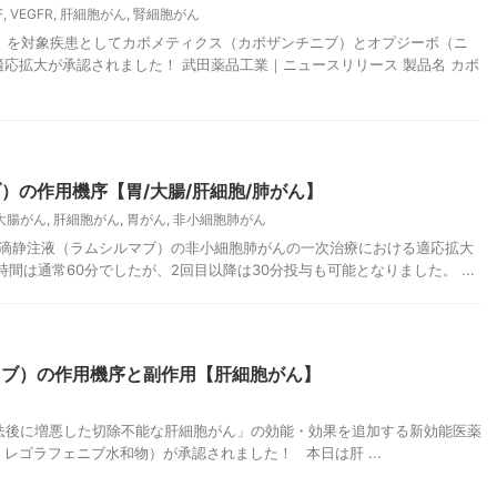
F
,
VEGFR
,
肝細胞がん
,
腎細胞がん
がん」を対象疾患としてカボメティクス（カボザンチニブ）とオプジーボ（ニ
応拡大が承認されました！ 武田薬品工業｜ニュースリリース 製品名 カボ
）の作用機序【胃/大腸/肝細胞/肺がん】
大腸がん
,
肝細胞がん
,
胃がん
,
非小細胞肺がん
ムザ点滴静注液（ラムシルマブ）の非小細胞肺がんの一次治療における適応拡大
間は通常60分でしたが、2回目以降は30分投与も可能となりました。 ...
ニブ）の作用機序と副作用【肝細胞がん】
学療法後に増悪した切除不能な肝細胞がん」の効能・効果を追加する新効能医薬
：レゴラフェニブ水和物）が承認されました！ 本日は肝 ...