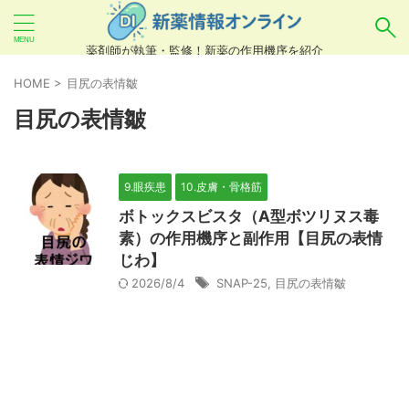
薬剤師が執筆・監修！新薬の作用機序を紹介
気になるお薬を検索！
HOME
>
目尻の表情皺
目尻の表情皺
あいまい検索（例：ひらがな、誤字）には対応し
ていませんので、製品名・一般名・キーワードな
9.眼疾患
10.皮膚・骨格筋
どを
カタカナ
でご入力ください。
ボトックスビスタ（A型ボツリヌス毒
良い例：テセントリク
素）の作用機序と副作用【目尻の表情
じわ】
悪い例：てせんとりく テセンタリク
2026/8/4
SNAP-25
,
目尻の表情皺