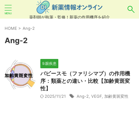
薬剤師が執筆・監修！新薬の作用機序を紹介
気になるお薬を検索！
HOME
>
Ang-2
Ang-2
あいまい検索（例：ひらがな、誤字）には対応し
ていませんので、製品名・一般名・キーワードな
9.眼疾患
どを
カタカナ
でご入力ください。
バビースモ（ファリシマブ）の作用機
良い例：テセントリク
序：類薬との違い・比較【加齢黄斑変
性】
悪い例：てせんとりく テセンタリク
2025/11/21
Ang-2
,
VEGF
,
加齢黄斑変性