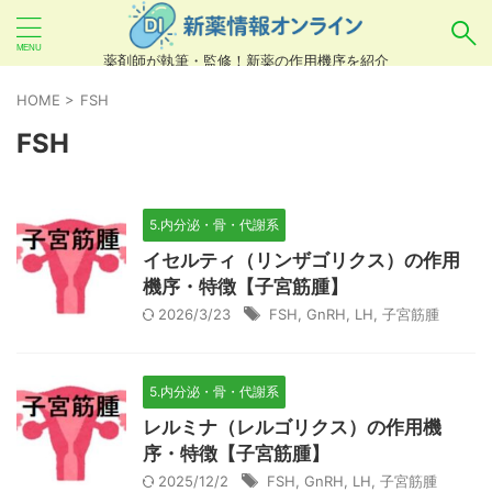
薬剤師が執筆・監修！新薬の作用機序を紹介
気になるお薬を検索！
HOME
>
FSH
FSH
あいまい検索（例：ひらがな、誤字）には対応し
ていませんので、製品名・一般名・キーワードな
5.内分泌・骨・代謝系
どを
カタカナ
でご入力ください。
イセルティ（リンザゴリクス）の作用
良い例：テセントリク
機序・特徴【子宮筋腫】
2026/3/23
FSH
,
GnRH
,
LH
,
子宮筋腫
悪い例：てせんとりく テセンタリク
5.内分泌・骨・代謝系
レルミナ（レルゴリクス）の作用機
序・特徴【子宮筋腫】
2025/12/2
FSH
,
GnRH
,
LH
,
子宮筋腫