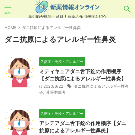
薬剤師が執筆・監修！新薬の作用機序を紹介
気になるお薬を検索！
HOME
>
ダニ抗原によるアレルギー性鼻炎
ダニ抗原によるアレルギー性鼻炎
あいまい検索（例：ひらがな、誤字）には対応し
ていませんので、製品名・一般名・キーワードな
7.炎症・免疫・アレルギー
どを
カタカナ
でご入力ください。
ミティキュアダニ舌下錠の作用機序
良い例：テセントリク
【ダニ抗原によるアレルギー性鼻炎】
2020/6/22
ダニ抗原によるアレルギー性鼻
悪い例：てせんとりく テセンタリク
炎
,
減感作療法
7.炎症・免疫・アレルギー
アシテアダニ舌下錠の作用機序【ダニ
抗原によるアレルギー性鼻炎】