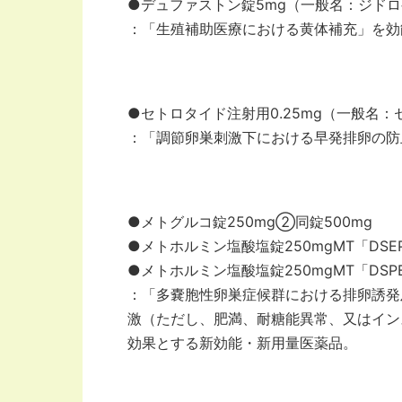
●デュファストン錠5mg（一般名：ジド
：「生殖補助医療における黄体補充」を効
●セトロタイド注射用0.25mg（一般名
：「調節卵巣刺激下における早発排卵の防
●メトグルコ錠250mg②同錠500mg
●メトホルミン塩酸塩錠250mgMT「DSEP
●メトホルミン塩酸塩錠250mgMT「DSPB
：「多嚢胞性卵巣症候群における排卵誘発
激（ただし、肥満、耐糖能異常、又はイン
効果とする新効能・新用量医薬品。