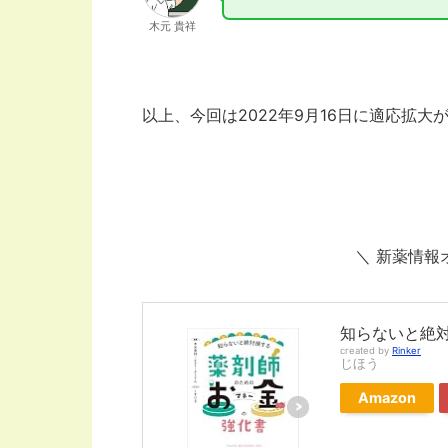
木元 貴祥
以上、今回は2022年9月16日に適応拡
＼ 新薬情報
知らないと絶
created by
Rinker
じほう
Amazon