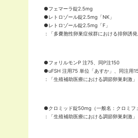
●フェマーラ錠2.5mg
●レトロゾール錠2.5mg「NK」
●レトロゾール錠2.5mg「F」
：「多嚢胞性卵巣症候群における排卵誘発
●フォリルモンP 注75、同P注150
●uFSH 注用75 単位「あすか」、同注用
：「生殖補助医療における調節卵巣刺激」
●クロミッド錠50mg（一般名：クロミフ
：「生殖補助医療における調節卵巣刺激」