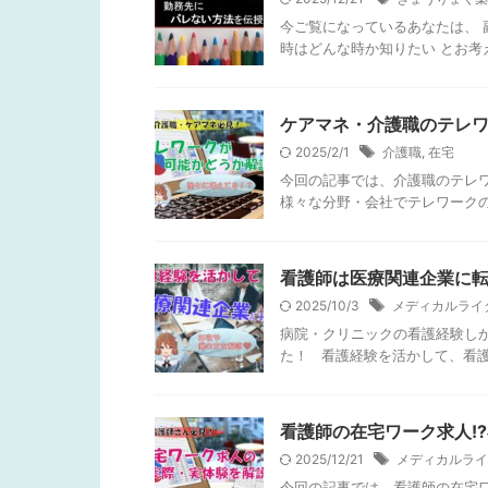
今ご覧になっているあなたは、 
時はどんな時か知りたい とお考え
ケアマネ・介護職のテレ
2025/2/1
介護職
,
在宅
今回の記事では、介護職のテレ
様々な分野・会社でテレワークの
看護師は医療関連企業に
2025/10/3
メディカルライ
病院・クリニックの看護経験し
た！ 看護経験を活かして、看護
看護師の在宅ワーク求人!
2025/12/21
メディカルライ
今回の記事では、看護師の在宅