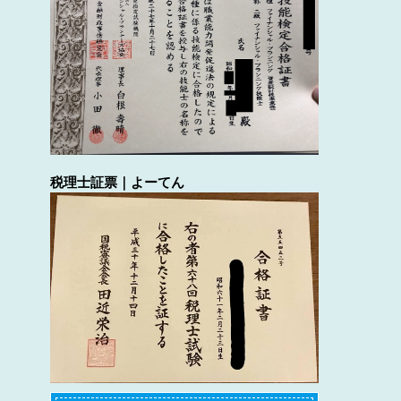
税理士証票｜よーてん