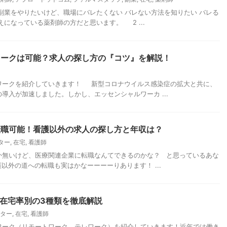
副業をやりたいけど、職場にバレたくない バレない方法を知りたい バレる
になっている薬剤師の方だと思います。 2 ...
ワークは可能？求人の探し方の『コツ』を解説！
ワークを紹介していきます！ 新型コロナウイルス感染症の拡大と共に、
導入が加速しました。しかし、エッセンシャルワーカ ...
転職可能！看護以外の求人の探し方と年収は？
ター
,
在宅
,
看護師
か無いけど、医療関連企業に転職なんてできるのかな？ と思っているあな
以外の道への転職も実はかなーーーーりあります！ ...
?在宅率別の3種類を徹底解説
ター
,
在宅
,
看護師
ワーク（リモートワーク、テレワーク）を紹介していきます！近年では働き