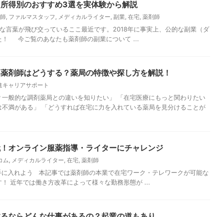
所得別のおすすめ3選を実体験から解説
師
,
ファルマスタッフ
,
メディカルライター
,
副業
,
在宅
,
薬剤師
んな言葉が飛び交っているここ最近です。2018年に事実上、公的な副業（ダ
！ 今ご覧のあなたも薬剤師の副業について ...
い薬剤師はどうする？薬局の特徴や探し方を解説！
進キャリアサポート
？一般的な調剤薬局との違いを知りたい」 「在宅医療にもっと関わりたい
は不満がある」 「どうすれば在宅に力を入れている薬局を見分けることが
代！オンライン服薬指導・ライターにチャレンジ
コム
,
メディカルライター
,
在宅
,
薬剤師
手に入れよう 本記事では薬剤師の本業で在宅ワーク・テレワークが可能な
 近年では働き方改革によって様々な勤務形態が ...
するならどんな仕事があるの？起業の道もあり