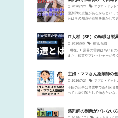
2026/7/21
アプロ・ドット
薬剤師の資格があるからといっ
師はその知識や経験を生かして調
IT人材（SE）の転職は
2026/5/5
在宅
,
転職
現在、IT業界の需要は高いも
また、残業やプレッシャーが多く
主婦・ママさん薬剤師の働
2026/7/21
アプロ・ドット
今回の記事は育児中で薬剤師資
っても薬剤師として働きたいな、
薬剤師の副業がバレない方
2025/12/21
きょうりょく薬