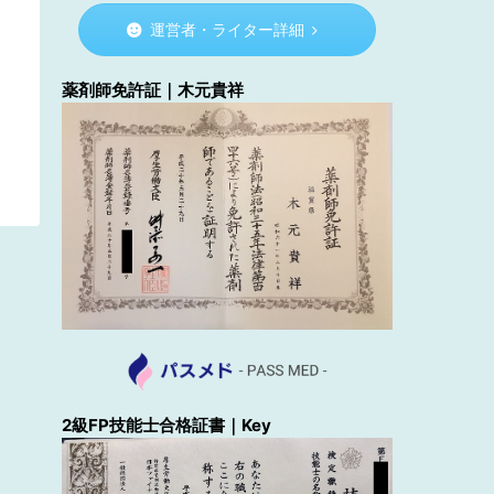
運営者・ライター詳細
薬剤師免許証｜木元貴祥
2級FP技能士合格証書｜Key