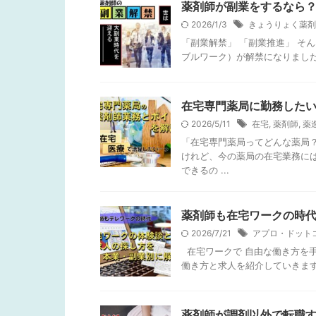
薬剤師が副業をするなら？
2026/1/3
きょうりょく薬剤
「副業解禁」 「副業推進」 そ
ブルワーク）が解禁になりました
在宅専門薬局に勤務した
2026/5/11
在宅
,
薬剤師
,
薬
「在宅専門薬局ってどんな薬局
けれど、今の薬局の在宅業務に
できるの ...
薬剤師も在宅ワークの時
2026/7/21
アプロ・ドット
在宅ワークで 自由な働き方を
働き方と求人を紹介していきます！
薬剤師が調剤以外で転職