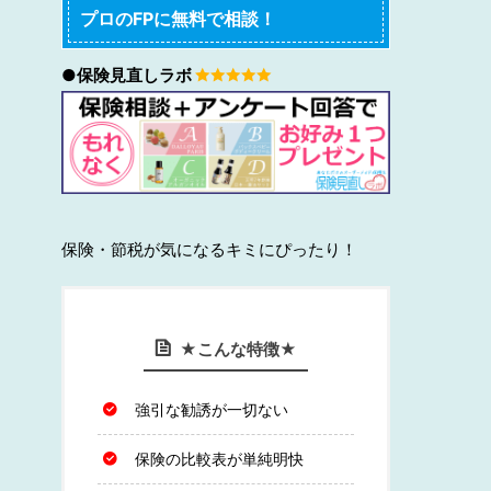
プロのFPに無料で相談！
●保険見直しラボ
保険・節税が気になるキミにぴったり！
★こんな特徴★
強引な勧誘が一切ない
保険の比較表が単純明快