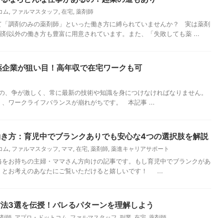
コム
,
ファルマスタッフ
,
在宅
,
薬剤師
て「調剤のみの薬剤師」といった働き方に縛られていませんか？ 実は薬剤
剤以外の働き方も豊富に用意されています。また、「失敗しても薬 ...
製薬企業が狙い目！高年収で在宅ワークも可
のの、争が激しく、常に最新の技術や知識を身につけなければなりません。
、ワークライフバランスが崩れがちです。 本記事 ...
き方：育児中でブランクありでも安心な4つの選択肢を解説
コム
,
ファルマスタッフ
,
ママ
,
在宅
,
薬剤師
,
薬進キャリアサポート
格をお持ちの主婦・ママさん方向けの記事です。もし育児中でブランクがあ
とお考えのあなたにご覧いただけると嬉しいです！ ...
法3選を伝授！バレるパターンを理解しよう
剤師
,
アプロ・ドットコム
,
ファルマスタッフ
,
副業
,
在宅
,
薬剤師