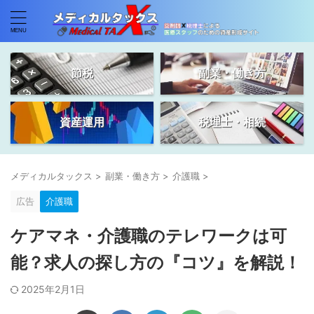
節税
副業・働き方
資産運用
税理士・相続
メディカルタックス
>
副業・働き方
>
介護職
>
広告
介護職
ケアマネ・介護職のテレワークは可
能？求人の探し方の『コツ』を解説！
2025年2月1日