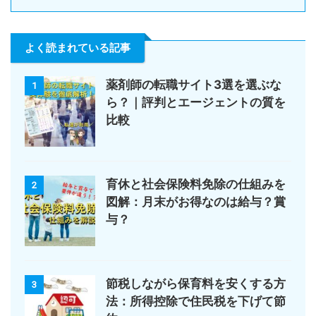
よく読まれている記事
薬剤師の転職サイト3選を選ぶな
1
ら？｜評判とエージェントの質を
比較
育休と社会保険料免除の仕組みを
2
図解：月末がお得なのは給与？賞
与？
節税しながら保育料を安くする方
3
法：所得控除で住民税を下げて節