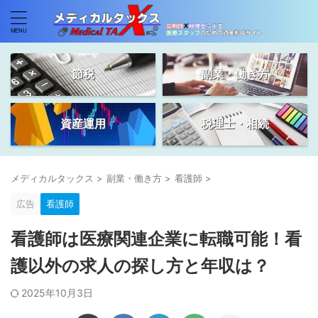
節税
副業・働き方
資産運用
税理士・相続
メディカルタックス
>
副業・働き方
>
看護師
>
広告
看護師
看護師は医療関連企業に転職可能！看
護以外の求人の探し方と年収は？
2025年10月3日