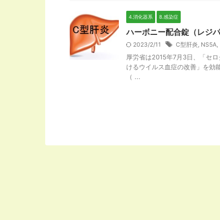
4.消化器系
8.感染症
ハーボニー配合錠（レジパ
2023/2/11
C型肝炎
,
NS5A
,
厚労省は2015年7月3日、「
けるウイルス血症の改善」を効
（ ...