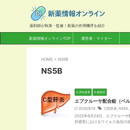
薬剤師が執筆・監修！新薬の作用機序を紹介
新薬情報オンラインTOP
運営者・ライター
HOME
>
NS5B
NS5B
4.消化器系
8.感染症
エプクルーサ配合錠（ベル
2025/9/19
C型肝炎
,
NS5A
,
2022年8月24日、エプクル
肝硬変におけるウイルス血症の改