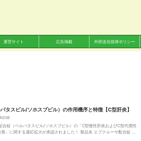
運営サイト
広告掲載
外部送信規律ポリシー
パタスビル/ソホスブビル）の作用機序と特徴【C型肝炎】
NS5B
ーサ配合錠（ベルパタスビル/ソホスブビル）の「C型慢性肝炎およびC型代償性
善」に関する適応拡大が承認されました！ 製品名 エプクルーサ配合錠 ...