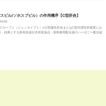
スビル/ソホスブビル）の作用機序【C型肝炎】
NS5B
セログループ１（ジェノタイプ１）のC型慢性肝炎またはC型代償性肝硬変にお
能・効果とする新有効成分含有医薬品・新医療用配合薬のハーボニー配合錠