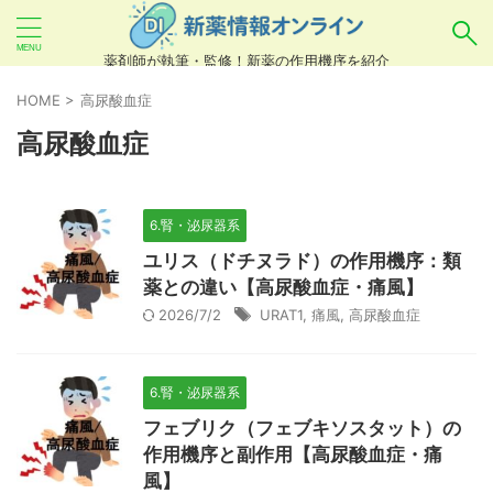
薬剤師が執筆・監修！新薬の作用機序を紹介
気になるお薬を検索！
HOME
>
高尿酸血症
高尿酸血症
あいまい検索（例：ひらがな、誤字）には対応し
ていませんので、製品名・一般名・キーワードな
6.腎・泌尿器系
どを
カタカナ
でご入力ください。
ユリス（ドチヌラド）の作用機序：類
良い例：テセントリク
薬との違い【高尿酸血症・痛風】
2026/7/2
URAT1
,
痛風
,
高尿酸血症
悪い例：てせんとりく テセンタリク
6.腎・泌尿器系
フェブリク（フェブキソスタット）の
作用機序と副作用【高尿酸血症・痛
風】