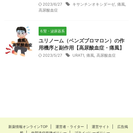
2023/6/27
キサンチンオキシダーゼ
,
痛風
,
高尿酸血症
6.腎・泌尿器系
ユリノーム（ベンズブロマロン）の作
用機序と副作用【高尿酸血症・痛風】
2023/5/27
URAT1
,
痛風
,
高尿酸血症
新薬情報オンラインTOP
運営者・ライター
運営サイト
広告掲
載
外部送信規律ポリシー
プライバシーポリシー