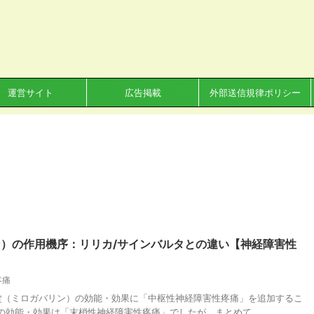
運営サイト
広告掲載
外部送信規律ポリシー
）の作用機序：リリカ/サインバルタとの違い【神経障害性
疼痛
ェ錠（ミロガバリン）の効能・効果に「中枢性神経障害性疼痛」を追加するこ
の効能・効果は「末梢性神経障害性疼痛」でしたが、まとめて ...