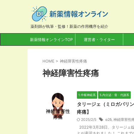
薬剤師が執筆・監修！新薬の作用機序を紹介
新薬情報オンラインTOP
運営者・ライター
HOME
>
神経障害性疼痛
神経障害性疼痛
1.中枢神経系
5.内分泌・骨・代謝系
タリージェ（ミロガバリン
疼痛】
2025/2/5
α2δ
,
神経障害性
2022年3月28日、タリージ
とが承認されました！ これまで