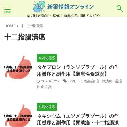
薬剤師が執筆・監修！新薬の作用機序を紹介
気になるお薬を検索！
HOME
>
十二指腸潰瘍
十二指腸潰瘍
あいまい検索（例：ひらがな、誤字）には対応し
ていませんので、製品名・一般名・キーワードな
4.消化器系
どを
カタカナ
でご入力ください。
タケプロン（ランソプラゾール）の作
良い例：テセントリク
用機序と副作用【逆流性食道炎】
2020/6/22
PPI
,
十二指腸潰瘍
,
胃潰瘍
,
逆流
悪い例：てせんとりく テセンタリク
性食道炎
4.消化器系
ネキシウム（エソメプラゾール）の作
用機序と副作用【胃潰瘍・十二指腸潰