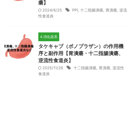
瘍】
2024/6/25
PPI
,
十二指腸潰瘍
,
胃潰瘍
,
逆流
性食道炎
4.消化器系
タケキャブ（ボノプラザン）の作用機
序と副作用【胃潰瘍・十二指腸潰瘍、
逆流性食道炎】
2025/11/26
十二指腸潰瘍
,
胃潰瘍
,
逆流性
食道炎