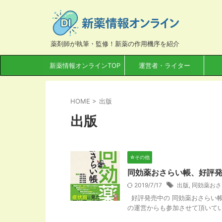
薬剤師が執筆・監修！新薬の作用機序を紹介
新薬情報オンラインTOP
運営者・ライター
HOME
>
出版
出版
☆その他
同効薬おさらい帳、好評
2019/7/17
出版
,
同効薬おさ
好評発売中の 同効薬おさらい帳
の運営からも参加させて頂いています♪