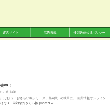
運営サイト
広告掲載
外部送信規律ポリシー
発売中！
らい帳
,
執筆
（じほう：おさらい帳シリーズ、第4弾）の執筆に、 新薬情報オンライン
 同効薬おさらい帳 posted wi ...