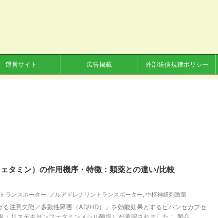
運営サイト
広告掲載
外部送信規律ポリシー
ェタミン）の作用機序・特徴：類薬との違い/比較
トランスポーター
,
ノルアドレナリントランスポーター
,
中枢神経刺激薬
おける注意欠陥／多動性障害（AD/HD）」を効能効果とするビバンセカプセ
般名：リスデキサンフェタミンメシル酸塩）が承認されました！ 製品 ...