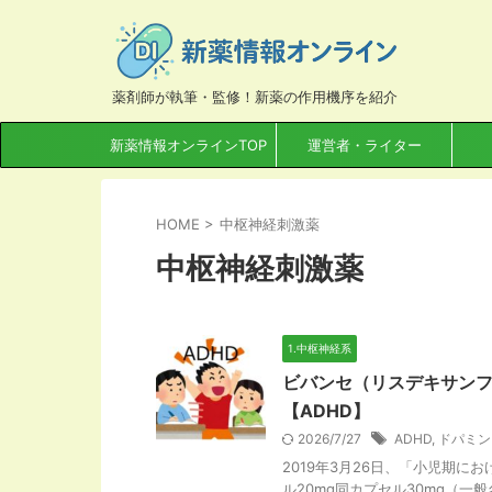
薬剤師が執筆・監修！新薬の作用機序を紹介
新薬情報オンラインTOP
運営者・ライター
HOME
>
中枢神経刺激薬
中枢神経刺激薬
1.中枢神経系
ビバンセ（リスデキサンフ
【ADHD】
2026/7/27
ADHD
,
ドパミン
2019年3月26日、「小児期に
ル20mg同カプセル30mg（一