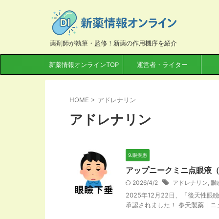
薬剤師が執筆・監修！新薬の作用機序を紹介
新薬情報オンラインTOP
運営者・ライター
HOME
>
アドレナリン
アドレナリン
9.眼疾患
アップニークミニ点眼液
2026/4/2
アドレナリン
,
眼
2025年12月22日、「後天
承認されました！ 参天製薬｜ニュー