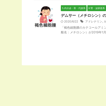
5.内分泌・骨・代謝系
6.腎・泌尿器系
デムサー（メチロシン）
2020/6/22
アドレナリン
,
「褐色細胞腫のカテコールアミン
般名：メチロシン）が2019年1月