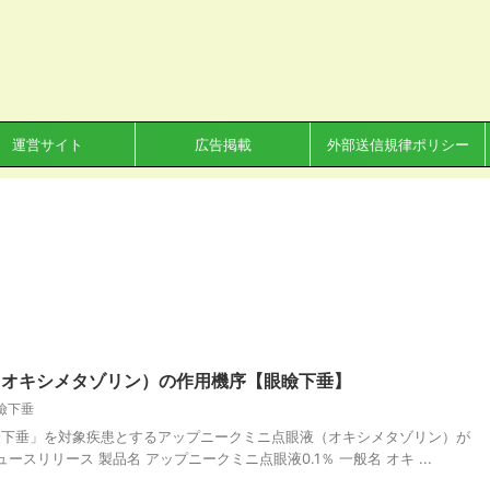
運営サイト
広告掲載
外部送信規律ポリシー
（オキシメタゾリン）の作用機序【眼瞼下垂】
瞼下垂
性眼瞼下垂」を対象疾患とするアップニークミニ点眼液（オキシメタゾリン）が
スリリース 製品名 アップニークミニ点眼液0.1％ 一般名 オキ ...