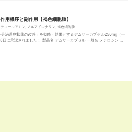
の作用機序と副作用【褐色細胞腫】
カテコールアミン
,
ノルアドレナリン
,
褐色細胞腫
分泌過剰状態の改善」を効能・効果とするデムサーカプセル250mg（一
8日に承認されました！ 製品名 デムサーカプセル 一般名 メチロシン ...