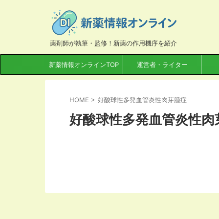
薬剤師が執筆・監修！新薬の作用機序を紹介
新薬情報オンラインTOP
運営者・ライター
HOME
>
好酸球性多発血管炎性肉芽腫症
好酸球性多発血管炎性肉