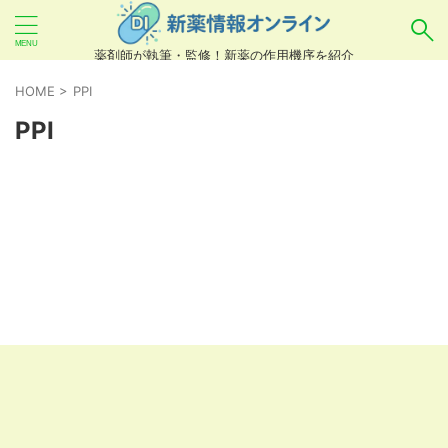
薬剤師が執筆・監修！新薬の作用機序を紹介
気になるお薬を検索！
HOME
>
PPI
PPI
あいまい検索（例：ひらがな、誤字）には対応し
ていませんので、製品名・一般名・キーワードな
どを
カタカナ
でご入力ください。
良い例：テセントリク
悪い例：てせんとりく テセンタリク