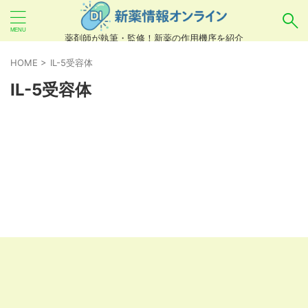
薬剤師が執筆・監修！新薬の作用機序を紹介
気になるお薬を検索！
HOME
>
IL-5受容体
IL-5受容体
あいまい検索（例：ひらがな、誤字）には対応し
ていませんので、製品名・一般名・キーワードな
どを
カタカナ
でご入力ください。
良い例：テセントリク
悪い例：てせんとりく テセンタリク