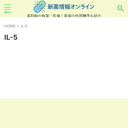
薬剤師が執筆・監修！新薬の作用機序を紹介
気になるお薬を検索！
HOME
>
IL-5
IL-5
あいまい検索（例：ひらがな、誤字）には対応し
ていませんので、製品名・一般名・キーワードな
どを
カタカナ
でご入力ください。
良い例：テセントリク
悪い例：てせんとりく テセンタリク