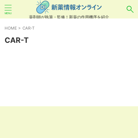
薬剤師が執筆・監修！新薬の作用機序を紹介
気になるお薬を検索！
HOME
>
CAR-T
CAR-T
あいまい検索（例：ひらがな、誤字）には対応し
ていませんので、製品名・一般名・キーワードな
どを
カタカナ
でご入力ください。
良い例：テセントリク
悪い例：てせんとりく テセンタリク