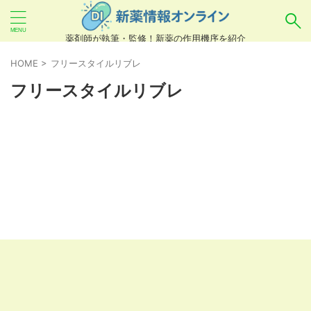
薬剤師が執筆・監修！新薬の作用機序を紹介
気になるお薬を検索！
HOME
>
フリースタイルリブレ
フリースタイルリブレ
あいまい検索（例：ひらがな、誤字）には対応し
ていませんので、製品名・一般名・キーワードな
どを
カタカナ
でご入力ください。
良い例：テセントリク
悪い例：てせんとりく テセンタリク