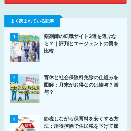
よく読まれている記事
薬剤師の転職サイト3選を選ぶな
1
ら？｜評判とエージェントの質を
比較
育休と社会保険料免除の仕組みを
2
図解：月末がお得なのは給与？賞
与？
節税しながら保育料を安くする方
3
法：所得控除で住民税を下げて節