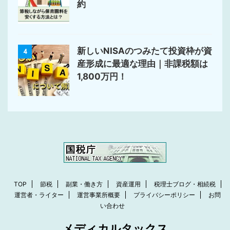
約
新しいNISAのつみたて投資枠が資
4
産形成に最適な理由｜非課税額は
1,800万円！
TOP
節税
副業・働き方
資産運用
税理士ブログ・相続税
運営者・ライター
運営事業所概要
プライバシーポリシー
お問
い合わせ
メディカルタックス