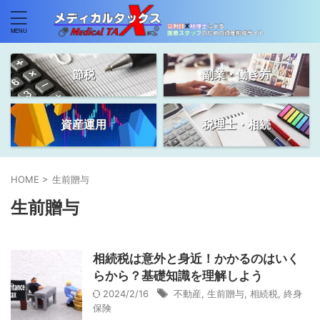
節税
副業・働き方
資産運用
税理士・相続
HOME
>
生前贈与
生前贈与
相続税は意外と身近！かかるのはいく
らから？基礎知識を理解しよう
2024/2/16
不動産
,
生前贈与
,
相続税
,
終身
保険